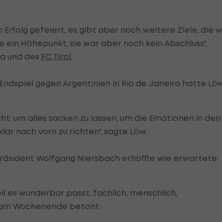
 Erfolg gefeiert, es gibt aber noch weitere Ziele, die w
le ein Höhepunkt, sie war aber noch kein Abschluss",
ia und des
FC Tirol
.
ndspiel gegen Argentinien in Rio de Janeiro hatte Lö
t, um alles sacken zu lassen, um die Emotionen in den
lar nach vorn zu richten", sagte Löw.
räsident Wolfgang Niersbach erhoffte wie erwartete
l es wunderbar passt, fachlich, menschlich,
n am Wochenende betont.