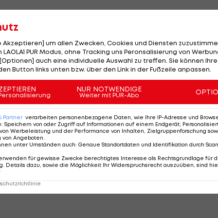
hutz
tive des Verbandbosses im Oktober 2013 nach der
erlängert worden.
le Akzeptieren] um allen Zwecken, Cookies und Diensten zuzustimme
 LAOLA1 PUR Modus, ohne Tracking uns Peronsalisierung von Werbung
[Optionen] auch eine individuelle Auswahl zu treffen. Sie können Ihre
ptember in Düsseldorf mit dem erneuten
den Button links unten bzw. über den Link in der Fußzeile anpassen.
inien an.
ZEPTIEREN
NUR NOTWENDIGE
OPTI
Personalisierung
Weiter mit PUR-Abo
gegen Schottland in Dortmund die EM-Qualifikation, in
die weiteren Kontrahenten sind.
6
Partner
verarbeiten personenbezogene Daten, wie Ihre IP-Adresse und Browser-
e
:
Speichern von oder Zugriff auf Informationen auf einem Endgerät; Personalisi
von Werbeleistung und der Performance von Inhalten, Zielgruppenforschung sow
orbildern Sepp Herberger und Helmut Schön, die als
g von Angeboten
.
nnen unter Umständen auch
:
Genaue Standortdaten und Identifikation durch Sca
1954 und 1974 ebenfalls im Amt blieben - bei den
erwenden für gewisse Zwecke berechtigtes Interesse als Rechtsgrundlage für d
mehr hatten.
. Details dazu, sowie die Möglichkeit Ihr Widerspruchsrecht auszuüben, sind hie
r
ckenbauer trat nach dem WM-Triumph 1990 ab.
chutzrichtlinie