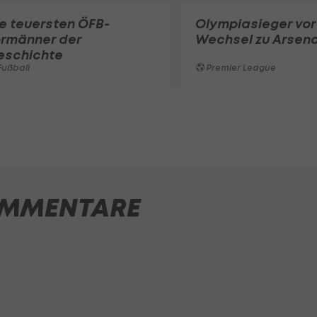
e teuersten ÖFB-
Olympiasieger vor
ormänner der
Wechsel zu Arsena
eschichte
ußball
Premier League
MMENTARE