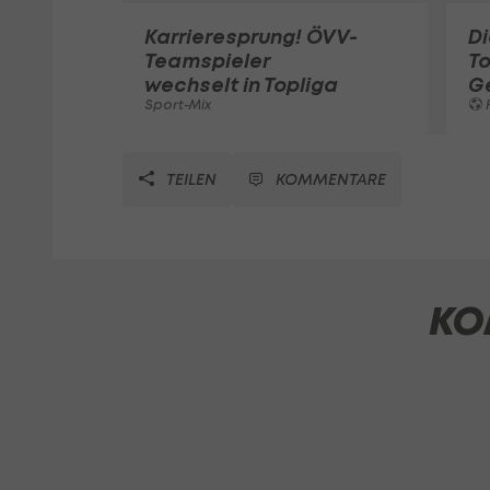
Karrieresprung! ÖVV-
Di
Teamspieler
T
wechselt in Topliga
G
Sport-Mix
F
TEILEN
KOMMENTARE
KO