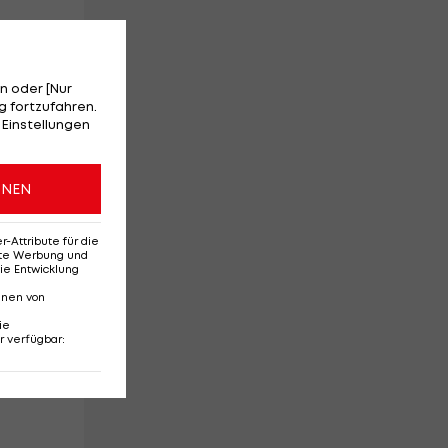
n oder [Nur
 fortzufahren.
 Einstellungen
ONEN
Attribute für die
erte Werbung und
ie Entwicklung
nnen von
ie
r verfügbar
: