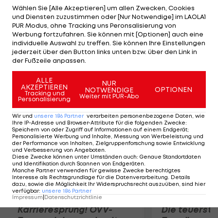
ließ über Vatikan-Sprecher Federico Lombardi
Wählen Sie [Alle Akzeptieren] um allen Zwecken, Cookies
und Diensten zuzustimmen oder [Nur Notwendige] im LAOLA1
ausrichten, es möge doch die bessere Mannschaft
PUR Modus, ohne Tracking uns Peronsalisierung von
gewinnen. Der päpstliche Privatsekretär Georg
Werbung fortzufahren. Sie können mit [Optionen] auch eine
individuelle Auswahl zu treffen. Sie können Ihre Einstellungen
Gänswein hingegen zitterte mit der deutschen Elf
jederzeit über den Button links unten bzw. über den Link in
und hoffte auf einen Sieg der Löw-Truppe, was am
der Fußzeile anpassen.
Ende aber auch nichts brachte.
ALLE
NUR
AKZEPTIEREN
OPTIONEN
NOTWENDIGE
Mehr zum Thema
Tracking und
Weiter mit PUR-Abo
Personalisierung
Wir und
unsere
186
Partner
verarbeiten personenbezogene Daten, wie
Ihre IP-Adresse und Browser-Attribute für die folgenden Zwecke
:
Speichern von oder Zugriff auf Informationen auf einem Endgerät;
Personalisierte Werbung und Inhalte, Messung von Werbeleistung und
der Performance von Inhalten, Zielgruppenforschung sowie Entwicklung
und Verbesserung von Angeboten
.
Diese Zwecke können unter Umständen auch
:
Genaue Standortdaten
und Identifikation durch Scannen von Endgeräten
.
Manche Partner verwenden für gewisse Zwecke berechtigtes
Interesse als Rechtsgrundlage für die Datenverarbeitung. Details
dazu, sowie die Möglichkeit Ihr Widerspruchsrecht auszuüben, sind hier
verfügbar
:
unsere
186
Partner
Impressum
|
Datenschutzrichtlinie
Karrieresprung! ÖVV-
Die teuerst