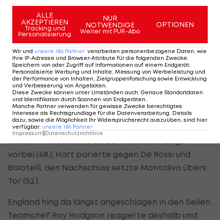
ALLE
NUR
Bei einer weiteren Balotelli-Chance (32.) und
AKZEPTIEREN
OPTIONEN
NOTWENDIGE
Tracking und
einem Schuss von Antonio Cassano (38.) war
Weiter mit PUR-Abo
Personalisierung
Keeper Joe Hart zur Stelle, ein Gewaltschuss von
Wir und
unsere
186
Partner
verarbeiten personenbezogene Daten, wie
Balotelli streifte übers englische Tor (43.).
Ihre IP-Adresse und Browser-Attribute für die folgenden Zwecke
:
Speichern von oder Zugriff auf Informationen auf einem Endgerät;
Personalisierte Werbung und Inhalte, Messung von Werbeleistung und
Hodgson reagiert nach einer Stunde
der Performance von Inhalten, Zielgruppenforschung sowie Entwicklung
und Verbesserung von Angeboten
.
Diese Zwecke können unter Umständen auch
:
Genaue Standortdaten
und Identifikation durch Scannen von Endgeräten
.
Auch nach der Pause blieb der
Manche Partner verwenden für gewisse Zwecke berechtigtes
Unterhaltungsfaktor hoch. Und Italien kam der
Interesse als Rechtsgrundlage für die Datenverarbeitung. Details
dazu, sowie die Möglichkeit Ihr Widerspruchsrecht auszuüben, sind hier
Führung immer näher. De Rossi schoss aus fünf
verfügbar
:
unsere
186
Partner
Impressum
|
Datenschutzrichtlinie
Metern frei stehend an der rechten Stange
vorbei (48.), Hart parierte gegen De Rossi und
Balotelli, den Nachschuss setzte Montolivo übers
Tor (52.).
England hing da längst angeschlagen in den Seilen.
Teamchef Roy Hodgson reagierte deshalb und