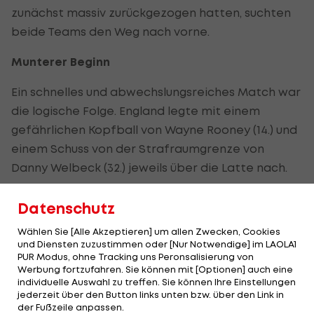
zunächst massiv zurückgezogen hatten, suchten
beide Teams den Weg nach vorne.
Munterer Beginn
Ein schnelles und abwechslungsreiches Match war
die logische Folge. England legte mit einem
gefährlichen Kopfball von Wayne Rooney (14.) und
einem Schuss von der Strafraumgrenze von
Danny Welbeck (32.) jeweils über die Latte nach.
Bei den Italienern, die sich von Minute zu Minute
Datenschutz
ein immer größeres Übergewicht erarbeiteten,
Wählen Sie [Alle Akzeptieren] um allen Zwecken, Cookies
vertändelte "enfant terrible" Balotelli wie schon
und Diensten zuzustimmen oder [Nur Notwendige] im LAOLA1
im Match gegen die Spanier alleine vor dem
PUR Modus, ohne Tracking uns Peronsalisierung von
Werbung fortzufahren. Sie können mit [Optionen] auch eine
gegnerischen Tormann, der herangebrauste John
individuelle Auswahl zu treffen. Sie können Ihre Einstellungen
Terry grätschte im letzten Moment dazwischen
jederzeit über den Button links unten bzw. über den Link in
der Fußzeile anpassen.
(25.).