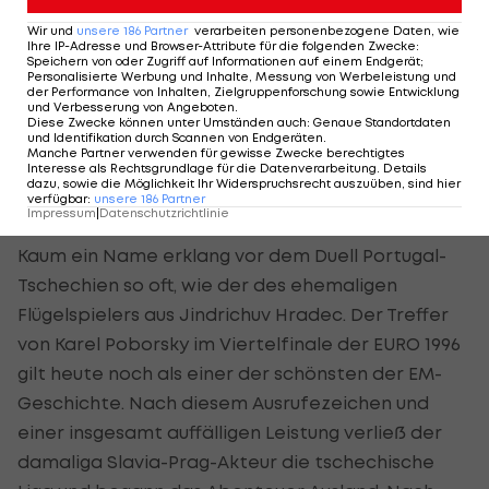
in all den Jahren keine Spur. Viel lieber spricht er
Wir und
unsere
186
Partner
verarbeiten personenbezogene Daten, wie
die Sprache des Fußballs und begeistert mit
Ihre IP-Adresse und Browser-Attribute für die folgenden Zwecke
:
Speichern von oder Zugriff auf Informationen auf einem Endgerät;
Traumpässen oder eben -toren. Wir wollen ja der
Personalisierte Werbung und Inhalte, Messung von Werbeleistung und
der Performance von Inhalten, Zielgruppenforschung sowie Entwicklung
Wahl nicht vorgreifen, aber hätte sich ein Mann
und Verbesserung von Angeboten
.
Diese Zwecke können unter Umständen auch
:
Genaue Standortdaten
wie er nicht auch einmal den Titel "Weltfußballer
und Identifikation durch Scannen von Endgeräten
.
Manche Partner verwenden für gewisse Zwecke berechtigtes
des Jahres" verdient?
Interesse als Rechtsgrundlage für die Datenverarbeitung. Details
dazu, sowie die Möglichkeit Ihr Widerspruchsrecht auszuüben, sind hier
verfügbar
:
unsere
186
Partner
Was macht eigentlich …
Karel Poborsky?
Impressum
|
Datenschutzrichtlinie
Kaum ein Name erklang vor dem Duell Portugal-
Tschechien so oft, wie der des ehemaligen
Flügelspielers aus Jindrichuv Hradec. Der Treffer
von Karel Poborsky im Viertelfinale der EURO 1996
gilt heute noch als einer der schönsten der EM-
Geschichte. Nach diesem Ausrufezeichen und
einer insgesamt auffälligen Leistung verließ der
damaliga Slavia-Prag-Akteur die tschechische