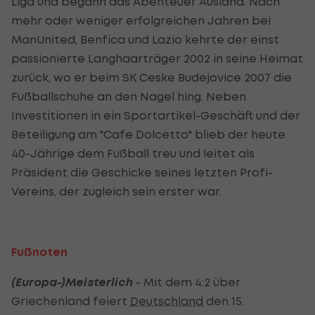
Liga und begann das Abenteuer Ausland. Nach
mehr oder weniger erfolgreichen Jahren bei
ManUnited, Benfica und Lazio kehrte der einst
passionierte Langhaarträger 2002 in seine Heimat
zurück, wo er beim SK Ceske Budejovice 2007 die
Fußballschuhe an den Nagel hing. Neben
Investitionen in ein Sportartikel-Geschäft und der
Beteiligung am "Cafe Dolcetto" blieb der heute
40-Jährige dem Fußball treu und leitet als
Präsident die Geschicke seines letzten Profi-
Vereins, der zugleich sein erster war.
Fußnoten
(Europa-)Meisterlich
- Mit dem 4:2 über
Griechenland feiert
Deutschland
den 15.