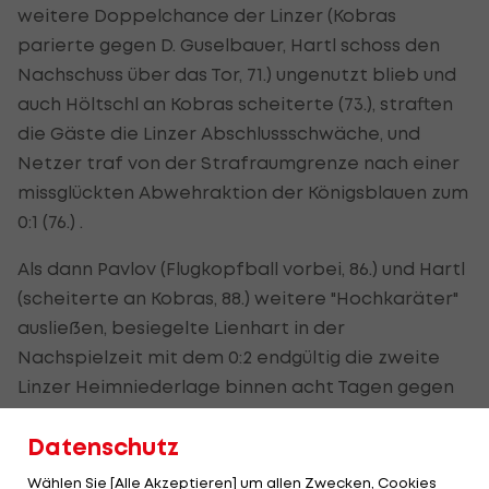
weitere Doppelchance der Linzer (Kobras
parierte gegen D. Guselbauer, Hartl schoss den
Nachschuss über das Tor, 71.) ungenutzt blieb und
auch Höltschl an Kobras scheiterte (73.), straften
die Gäste die Linzer Abschlussschwäche, und
Netzer traf von der Strafraumgrenze nach einer
missglückten Abwehraktion der Königsblauen zum
0:1 (76.) .
Als dann Pavlov (Flugkopfball vorbei, 86.) und Hartl
(scheiterte an Kobras, 88.) weitere "Hochkaräter"
ausließen, besiegelte Lienhart in der
Nachspielzeit mit dem 0:2 endgültig die zweite
Linzer Heimniederlage binnen acht Tagen gegen
einen Vorarlberger Verein.
Datenschutz
Wählen Sie [Alle Akzeptieren] um allen Zwecken, Cookies