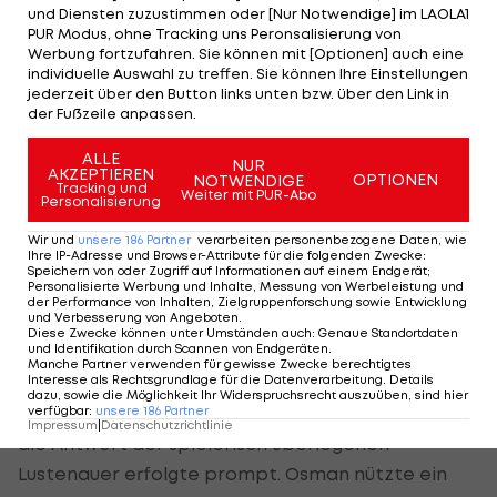
First Vienna FC - FC Lustenau 2:4 (1:2)
und Diensten zuzustimmen oder [Nur Notwendige] im LAOLA1
PUR Modus, ohne Tracking uns Peronsalisierung von
Der FC Lustenau hat den bereits vierten Sieg in
Werbung fortzufahren. Sie können mit [Optionen] auch eine
individuelle Auswahl zu treffen. Sie können Ihre Einstellungen
Serie über die Vienna gefeiert und sich damit im
jederzeit über den Button links unten bzw. über den Link in
Mittelfeld der Ersten Liga etabliert. Das
der Fußzeile anpassen.
Schlusslicht aus Döbling rutschte durch die 2:4-
ALLE
NUR
Heim-Schlappe auf der Hohen Warte noch tiefer
AKZEPTIEREN
OPTIONEN
NOTWENDIGE
Tracking und
Weiter mit PUR-Abo
in die Krise.
Personalisierung
Wir und
unsere
186
Partner
verarbeiten personenbezogene Daten, wie
Ihre IP-Adresse und Browser-Attribute für die folgenden Zwecke
:
Die Vorarlberger begannen agiler und gingen
Speichern von oder Zugriff auf Informationen auf einem Endgerät;
Personalisierte Werbung und Inhalte, Messung von Werbeleistung und
bereits nach zwei Minuten in Führung, als Stipe
der Performance von Inhalten, Zielgruppenforschung sowie Entwicklung
und Verbesserung von Angeboten
.
Vucur nach einem Eckball unbedrängt einen
Diese Zwecke können unter Umständen auch
:
Genaue Standortdaten
und Identifikation durch Scannen von Endgeräten
.
Kopfball ins Tor köpfelte. Die Führung hielt freilich
Manche Partner verwenden für gewisse Zwecke berechtigtes
Interesse als Rechtsgrundlage für die Datenverarbeitung. Details
keine zehn Minuten. Dober hämmerte einen kurz
dazu, sowie die Möglichkeit Ihr Widerspruchsrecht auszuüben, sind hier
abgespielten Freistoß ins rechte Kreuzeck. Doch
verfügbar
:
unsere
186
Partner
Impressum
|
Datenschutzrichtlinie
die Antwort der spielerisch überlegenen
Lustenauer erfolgte prompt. Osman nützte ein