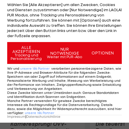
Saison. Weiters statten die Döblinger den 19-
Wählen Sie [Alle Akzeptieren] um allen Zwecken, Cookies
und Diensten zuzustimmen oder [Nur Notwendige] im LAOLA1
jährigen Hakan Gökcek mit einem Profivertrag
PUR Modus, ohne Tracking uns Peronsalisierung von
aus. Der Stürmer erzielte in der abgelaufenen
Werbung fortzufahren. Sie können mit [Optionen] auch eine
individuelle Auswahl zu treffen. Sie können Ihre Einstellungen
Spielzeit bei den Amateuren in der Oberliga B 40
jederzeit über den Button links unten bzw. über den Link in
Tore, in der Ersten Liga kam er zu sechs
der Fußzeile anpassen.
Kurzeinsätzen.
ALLE
NUR
AKZEPTIEREN
OPTIONEN
NOTWENDIGE
Mehr zum Thema
Tracking und
Weiter mit PUR-Abo
Personalisierung
Wir und
unsere
186
Partner
verarbeiten personenbezogene Daten, wie
Ihre IP-Adresse und Browser-Attribute für die folgenden Zwecke
:
Speichern von oder Zugriff auf Informationen auf einem Endgerät;
Personalisierte Werbung und Inhalte, Messung von Werbeleistung und
der Performance von Inhalten, Zielgruppenforschung sowie Entwicklung
und Verbesserung von Angeboten
.
Diese Zwecke können unter Umständen auch
:
Genaue Standortdaten
und Identifikation durch Scannen von Endgeräten
.
Manche Partner verwenden für gewisse Zwecke berechtigtes
Interesse als Rechtsgrundlage für die Datenverarbeitung. Details
dazu, sowie die Möglichkeit Ihr Widerspruchsrecht auszuüben, sind hier
verfügbar
:
unsere
186
Partner
Impressum
|
Datenschutzrichtlinie
Karrieresprung! ÖVV-
Die teuerst