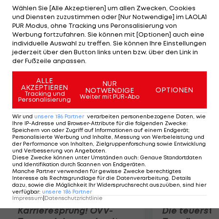
Davor stand er von 2005 bis 2007 bei der Zweiten
Wählen Sie [Alle Akzeptieren] um allen Zwecken, Cookies
und Diensten zuzustimmen oder [Nur Notwendige] im LAOLA1
von Atletico Madrid unter Vertrag. Ramos, der
PUR Modus, ohne Tracking uns Peronsalisierung von
schon seit zwei Tagen mit den Steirern trainiert,
Werbung fortzufahren. Sie können mit [Optionen] auch eine
individuelle Auswahl zu treffen. Sie können Ihre Einstellungen
könnte am Freitag zum Liga-Auftakt bei Austria
jederzeit über den Button links unten bzw. über den Link in
Lustenau debütieren. Noch ist allerdings die
der Fußzeile anpassen.
Spielgenehmigung ausständig.
ALLE
NUR
AKZEPTIEREN
OPTIONEN
NOTWENDIGE
Mehr zum Thema
Tracking und
Weiter mit PUR-Abo
Personalisierung
Wir und
unsere
186
Partner
verarbeiten personenbezogene Daten, wie
Ihre IP-Adresse und Browser-Attribute für die folgenden Zwecke
:
Speichern von oder Zugriff auf Informationen auf einem Endgerät;
Personalisierte Werbung und Inhalte, Messung von Werbeleistung und
der Performance von Inhalten, Zielgruppenforschung sowie Entwicklung
und Verbesserung von Angeboten
.
Diese Zwecke können unter Umständen auch
:
Genaue Standortdaten
und Identifikation durch Scannen von Endgeräten
.
Manche Partner verwenden für gewisse Zwecke berechtigtes
Interesse als Rechtsgrundlage für die Datenverarbeitung. Details
dazu, sowie die Möglichkeit Ihr Widerspruchsrecht auszuüben, sind hier
verfügbar
:
unsere
186
Partner
Impressum
|
Datenschutzrichtlinie
Karrieresprung! ÖVV-
Die teuerst