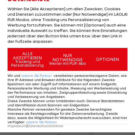
Nachwuchs von Rapid, ehe er zu Werder
Wählen Sie [Alle Akzeptieren] um allen Zwecken, Cookies
wechselte und sich durch die Jugend bis zur
und Diensten zuzustimmen oder [Nur Notwendige] im LAOLA1
zweiten Mannschaft hocharbeitete. Zahlreiche
PUR Modus, ohne Tracking uns Peronsalisierung von
Werbung fortzufahren. Sie können mit [Optionen] auch eine
Verletzungen (u.a. Kreuzbandriss) warfen den
individuelle Auswahl zu treffen. Sie können Ihre Einstellungen
beidfüßigen Defensiv-Mann in seiner Entwicklung
jederzeit über den Button links unten bzw. über den Link in
der Fußzeile anpassen.
zurück, nun versucht er in der Ersten Liga einen
neuen Anlauf.
ALLE
NUR
AKZEPTIEREN
OPTIONEN
NOTWENDIGE
Tracking und
Weiter mit PUR-Abo
Personalisierung
Mehr zum Thema
Wir und
unsere
186
Partner
verarbeiten personenbezogene Daten, wie
Ihre IP-Adresse und Browser-Attribute für die folgenden Zwecke
:
Speichern von oder Zugriff auf Informationen auf einem Endgerät;
Personalisierte Werbung und Inhalte, Messung von Werbeleistung und
der Performance von Inhalten, Zielgruppenforschung sowie Entwicklung
und Verbesserung von Angeboten
.
Diese Zwecke können unter Umständen auch
:
Genaue Standortdaten
und Identifikation durch Scannen von Endgeräten
.
Manche Partner verwenden für gewisse Zwecke berechtigtes
Interesse als Rechtsgrundlage für die Datenverarbeitung. Details
dazu, sowie die Möglichkeit Ihr Widerspruchsrecht auszuüben, sind hier
verfügbar
:
unsere
186
Partner
Impressum
|
Datenschutzrichtlinie