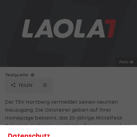
Foto: ©
Textquelle: ©
TEILEN
Der TSV Hartberg vermeldet seinen neunten
Neuzugang. Die Oststeirer geben auf ihrer
Homepage bekannt, das 20-jährige Mittelfeld-
Talent Kevin Krisch von Werder Bremen erworben
zu haben. Der Wiener spielte bis 2007 im
Datenschutz