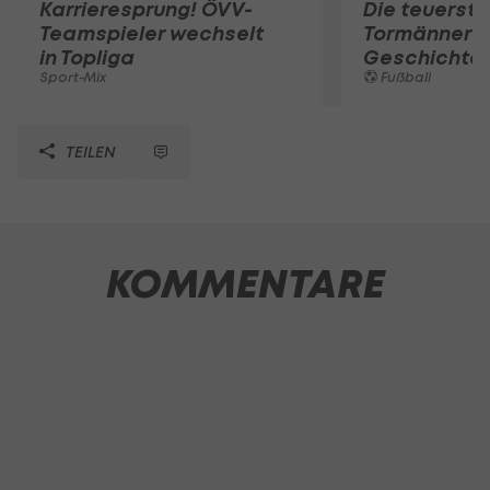
Karrieresprung! ÖVV-
Die teuerst
Teamspieler wechselt
Tormänner d
in Topliga
Geschichte
Sport-Mix
Fußball
TEILEN
KOMMENTARE