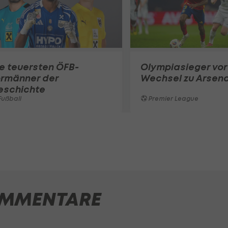
e teuersten ÖFB-
Olympiasieger vor
ormänner der
Wechsel zu Arsena
eschichte
ußball
Premier League
MMENTARE