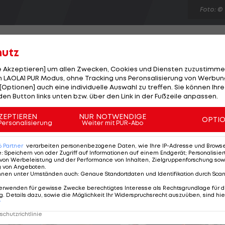
Foto: ©
hutz
le Akzeptieren] um allen Zwecken, Cookies und Diensten zuzustimme
 LAOLA1 PUR Modus, ohne Tracking uns Peronsalisierung von Werbung
 Spieler. Matthias Maak (zuletzt Wiener Neustadt), Er
[Optionen] auch eine individuelle Auswahl zu treffen. Sie können Ihre
ilina), Michael Noggler (DSV Leoben) und Mato Vrdolja
den Button links unten bzw. über den Link in der Fußzeile anpassen.
rt Russ vorspielen. "Wir sind zwar noch auf der Suche
ZEPTIEREN
NUR NOTWENDIGE
OPTI
r wir werden natürlich nur Spieler holen, die uns auc
Personalisierung
Weiter mit PUR-Abo
r Coach klar. Bezüglich Joachim Standfest steht eine
6
Partner
verarbeiten personenbezogene Daten, wie Ihre IP-Adresse und Browser-
e
:
Speichern von oder Zugriff auf Informationen auf einem Endgerät; Personalisi
von Werbeleistung und der Performance von Inhalten, Zielgruppenforschung sow
g von Angeboten
.
nnen unter Umständen auch
:
Genaue Standortdaten und Identifikation durch Sca
erwenden für gewisse Zwecke berechtigtes Interesse als Rechtsgrundlage für d
. Details dazu, sowie die Möglichkeit Ihr Widerspruchsrecht auszuüben, sind hie
r
chutzrichtlinie