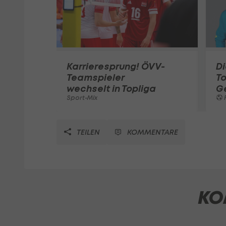
Karrieresprung! ÖVV-
Di
Teamspieler
T
wechselt in Topliga
G
Sport-Mix
F
TEILEN
KOMMENTARE
KO