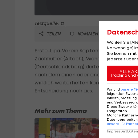
Textquelle: ©
Datensc
TEILEN
KOMMENTARE
Wählen Sie [Al
Notwendige] im
Erste-Liga-Verein Kapfenberg testet fünf
Sie können mit 
Zachhuber (Altach), Michal Jadron (MSK Z
jederzeit über 
(Deutschlandsberg) dürfen bei Trainer Ku
ALLE AK
nach dem einen oder anderen Spieler, abe
Tracking und 
wirklich weiterhelfen können", stellt de
Wir und
unsere
18
Entscheidung noch aus.
folgenden Zweck
Inhalte, Messung 
und Verbesserun
Diese Zwecke kö
Mehr zum Thema
Endgeräten
.
Manche Partner v
Datenverarbeitung
unsere
186
Partne
Impressum
|
Datens