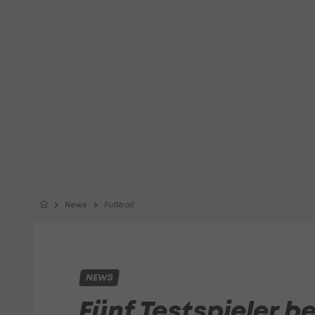
News
Fußball
NEWS
Fünf Testspieler b