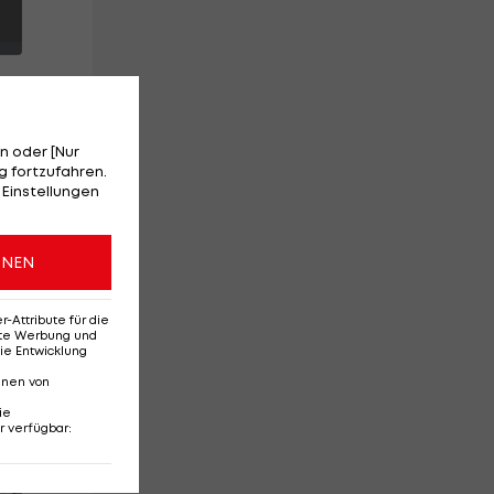
n oder [Nur
 fortzufahren.
ic
 Einstellungen
k
ONEN
h
Attribute für die
erte Werbung und
ie Entwicklung
nnen von
ie
r verfügbar
:
Red-Bull-Rückkehr?
Ten