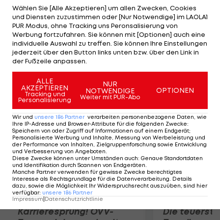
Runde 3 hatte der 49-Jährige beim Gastspiel in
Wählen Sie [Alle Akzeptieren] um allen Zwecken, Cookies
und Diensten zuzustimmen oder [Nur Notwendige] im LAOLA1
Hartberg (0:1) Referee Christian Dintar heftig
PUR Modus, ohne Tracking uns Peronsalisierung von
verbal attackiert. Sein Kapitän Ernst Dospel muss
Werbung fortzufahren. Sie können mit [Optionen] auch eine
individuelle Auswahl zu treffen. Sie können Ihre Einstellungen
wegen Torraubs gegen Kapfenberg (3:3) ein Spiel
jederzeit über den Button links unten bzw. über den Link in
zusehen, Marco Salvatore (Horn) zwei wegen
der Fußzeile anpassen.
rohen Spiels beim 1:1 gegen BW Linz.
ALLE
NUR
AKZEPTIEREN
OPTIONEN
NOTWENDIGE
Mehr zum Thema
Tracking und
Weiter mit PUR-Abo
Personalisierung
Wir und
unsere
186
Partner
verarbeiten personenbezogene Daten, wie
Ihre IP-Adresse und Browser-Attribute für die folgenden Zwecke
:
Speichern von oder Zugriff auf Informationen auf einem Endgerät;
Personalisierte Werbung und Inhalte, Messung von Werbeleistung und
der Performance von Inhalten, Zielgruppenforschung sowie Entwicklung
und Verbesserung von Angeboten
.
Diese Zwecke können unter Umständen auch
:
Genaue Standortdaten
und Identifikation durch Scannen von Endgeräten
.
Manche Partner verwenden für gewisse Zwecke berechtigtes
Interesse als Rechtsgrundlage für die Datenverarbeitung. Details
dazu, sowie die Möglichkeit Ihr Widerspruchsrecht auszuüben, sind hier
verfügbar
:
unsere
186
Partner
Impressum
|
Datenschutzrichtlinie
Karrieresprung! ÖVV-
Die teuerst