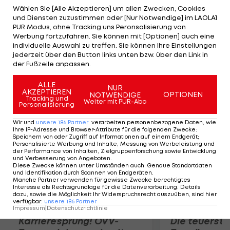
Lustenauer, Leitgeb (88.) sichert Grödig den Punkt.
Wählen Sie [Alle Akzeptieren] um allen Zwecken, Cookies
und Diensten zuzustimmen oder [Nur Notwendige] im LAOLA1
Der Vienna hilft zu Hause gegen den FC Lustenau
PUR Modus, ohne Tracking uns Peronsalisierung von
auch ein Dober-Doppelpack nichts, sie muss sich
Werbung fortzufahren. Sie können mit [Optionen] auch eine
individuelle Auswahl zu treffen. Sie können Ihre Einstellungen
am Ende 2:4 geschlagen geben. Altach holt in Linz
jederzeit über den Button links unten bzw. über den Link in
einen 2:0-Sieg. Hartberg trennt sich von
der Fußzeile anpassen.
Kapfenberg mit 1:1.
ALLE
NUR
AKZEPTIEREN
OPTIONEN
NOTWENDIGE
Mehr zum Thema
Tracking und
Weiter mit PUR-Abo
Personalisierung
Wir und
unsere
186
Partner
verarbeiten personenbezogene Daten, wie
Ihre IP-Adresse und Browser-Attribute für die folgenden Zwecke
:
Speichern von oder Zugriff auf Informationen auf einem Endgerät;
Personalisierte Werbung und Inhalte, Messung von Werbeleistung und
der Performance von Inhalten, Zielgruppenforschung sowie Entwicklung
und Verbesserung von Angeboten
.
Diese Zwecke können unter Umständen auch
:
Genaue Standortdaten
und Identifikation durch Scannen von Endgeräten
.
Manche Partner verwenden für gewisse Zwecke berechtigtes
Interesse als Rechtsgrundlage für die Datenverarbeitung. Details
dazu, sowie die Möglichkeit Ihr Widerspruchsrecht auszuüben, sind hier
verfügbar
:
unsere
186
Partner
Impressum
|
Datenschutzrichtlinie
Karrieresprung! ÖVV-
Die teuerst