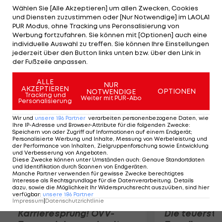
könnten die Niederösterreicher in die Top vier
Wählen Sie [Alle Akzeptieren] um allen Zwecken, Cookies
und Diensten zuzustimmen oder [Nur Notwendige] im LAOLA1
vorstoßen, während der Aufsteiger aus Linz sogar
PUR Modus, ohne Tracking uns Peronsalisierung von
die Tabellenspitze erobern könnte. Neu in St.
Werbung fortzufahren. Sie können mit [Optionen] auch eine
individuelle Auswahl zu treffen. Sie können Ihre Einstellungen
Pölten ist Bernhard Luxbacher. Der 19-jährige
jederzeit über den Button links unten bzw. über den Link in
Offensiv-Spieler kommt für ein Jahr leihweise von
der Fußzeile anpassen.
der Wiener Austria.
ALLE
NUR
AKZEPTIEREN
OPTIONEN
NOTWENDIGE
Mehr zum Thema
Tracking und
Weiter mit PUR-Abo
Personalisierung
Wir und
unsere
186
Partner
verarbeiten personenbezogene Daten, wie
Ihre IP-Adresse und Browser-Attribute für die folgenden Zwecke
:
Speichern von oder Zugriff auf Informationen auf einem Endgerät;
Personalisierte Werbung und Inhalte, Messung von Werbeleistung und
der Performance von Inhalten, Zielgruppenforschung sowie Entwicklung
und Verbesserung von Angeboten
.
Diese Zwecke können unter Umständen auch
:
Genaue Standortdaten
und Identifikation durch Scannen von Endgeräten
.
Manche Partner verwenden für gewisse Zwecke berechtigtes
Interesse als Rechtsgrundlage für die Datenverarbeitung. Details
dazu, sowie die Möglichkeit Ihr Widerspruchsrecht auszuüben, sind hier
verfügbar
:
unsere
186
Partner
Impressum
|
Datenschutzrichtlinie
Karrieresprung! ÖVV-
Die teuerst