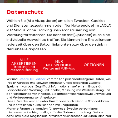
Datenschutz
Wählen Sie [Alle Akzeptieren] um allen Zwecken, Cookies
und Diensten zuzustimmen oder [Nur Notwendige] im LAOLA1
Karrieresprung! ÖVV-
Die teuerst
PUR Modus, ohne Tracking uns Peronsalisierung von
Teamspieler wechselt
Tormänner d
Werbung fortzufahren. Sie können mit [Optionen] auch eine
in Topliga
Geschichte
individuelle Auswahl zu treffen. Sie können Ihre Einstellungen
jederzeit über den Button links unten bzw. über den Link in
Sport-Mix
Fußball
der Fußzeile anpassen.
ALLE
NUR
TEILEN
AKZEPTIEREN
OPTIONEN
NOTWENDIGE
Tracking und
Weiter mit PUR-Abo
Personalisierung
Wir und
unsere
186
Partner
verarbeiten personenbezogene Daten, wie
Ihre IP-Adresse und Browser-Attribute für die folgenden Zwecke
:
Speichern von oder Zugriff auf Informationen auf einem Endgerät;
KOMMENTARE
Personalisierte Werbung und Inhalte, Messung von Werbeleistung und
der Performance von Inhalten, Zielgruppenforschung sowie Entwicklung
und Verbesserung von Angeboten
.
Diese Zwecke können unter Umständen auch
:
Genaue Standortdaten
und Identifikation durch Scannen von Endgeräten
.
Manche Partner verwenden für gewisse Zwecke berechtigtes
Interesse als Rechtsgrundlage für die Datenverarbeitung. Details
dazu, sowie die Möglichkeit Ihr Widerspruchsrecht auszuüben, sind hier