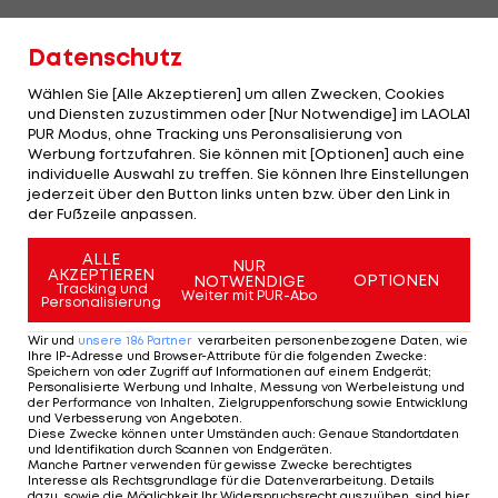
Seit dem Winter-Trainingslager gebe es lose
Datenschutz
Kontakte, spruchreif sei noch nichts. "Sie wollen
Wählen Sie [Alle Akzeptieren] um allen Zwecken, Cookies
junge Spieler positionieren. Wir sind vorsichtig und
und Diensten zuzustimmen oder [Nur Notwendige] im LAOLA1
prüfen das gerade. Es muss alles seriös sein", so
PUR Modus, ohne Tracking uns Peronsalisierung von
Werbung fortzufahren. Sie können mit [Optionen] auch eine
Kapfenberg-Fußballboss Erwin Fuchs.
individuelle Auswahl zu treffen. Sie können Ihre Einstellungen
jederzeit über den Button links unten bzw. über den Link in
Er selbst sei zumindest schon in der ukrainischen
der Fußzeile anpassen.
Hafenstadt gewesen.
ALLE
NUR
AKZEPTIEREN
OPTIONEN
NOTWENDIGE
Tracking und
Weiter mit PUR-Abo
Personalisierung
Mehr zum Thema
Wir und
unsere
186
Partner
verarbeiten personenbezogene Daten, wie
Ihre IP-Adresse und Browser-Attribute für die folgenden Zwecke
:
Speichern von oder Zugriff auf Informationen auf einem Endgerät;
Personalisierte Werbung und Inhalte, Messung von Werbeleistung und
der Performance von Inhalten, Zielgruppenforschung sowie Entwicklung
und Verbesserung von Angeboten
.
Diese Zwecke können unter Umständen auch
:
Genaue Standortdaten
und Identifikation durch Scannen von Endgeräten
.
Manche Partner verwenden für gewisse Zwecke berechtigtes
Interesse als Rechtsgrundlage für die Datenverarbeitung. Details
dazu, sowie die Möglichkeit Ihr Widerspruchsrecht auszuüben, sind hier