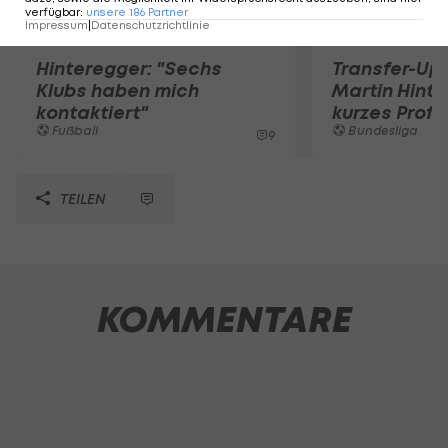
verfügbar
:
unsere
186
Partner
Impressum
|
Datenschutzrichtlinie
Hinteregger: "Sechs
Transfer-Up
Klubs haben mich
Martin Hint
kontaktiert"
kurzes Prof
Fußball
Bundesliga
9
TEILEN
KOMMENTARE