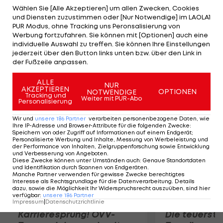
Höhe von 1.000 Euro aus ihren Zimmern entwendet
Wählen Sie [Alle Akzeptieren] um allen Zwecken, Cookies
und Diensten zuzustimmen oder [Nur Notwendige] im LAOLA1
worden sein. "Wir wissen, dass es einen
PUR Modus, ohne Tracking uns Peronsalisierung von
Polizeibericht gibt. Die lokalen
Werbung fortzufahren. Sie können mit [Optionen] auch eine
individuelle Auswahl zu treffen. Sie können Ihre Einstellungen
Sicherheitsbehörden behandeln den Fall. Weitere
jederzeit über den Button links unten bzw. über den Link in
Details sind uns nicht bekannt", bestätigt ein
der Fußzeile anpassen.
Sprecher der FIFA die Ereignisse.
ALLE
NUR
AKZEPTIEREN
OPTIONEN
NOTWENDIGE
Mehr zum Thema
Tracking und
Weiter mit PUR-Abo
Personalisierung
Wir und
unsere
186
Partner
verarbeiten personenbezogene Daten, wie
Ihre IP-Adresse und Browser-Attribute für die folgenden Zwecke
:
Speichern von oder Zugriff auf Informationen auf einem Endgerät;
Personalisierte Werbung und Inhalte, Messung von Werbeleistung und
der Performance von Inhalten, Zielgruppenforschung sowie Entwicklung
und Verbesserung von Angeboten
.
Diese Zwecke können unter Umständen auch
:
Genaue Standortdaten
und Identifikation durch Scannen von Endgeräten
.
Manche Partner verwenden für gewisse Zwecke berechtigtes
Interesse als Rechtsgrundlage für die Datenverarbeitung. Details
dazu, sowie die Möglichkeit Ihr Widerspruchsrecht auszuüben, sind hier
verfügbar
:
unsere
186
Partner
Impressum
|
Datenschutzrichtlinie
Karrieresprung! ÖVV-
Die teuerst