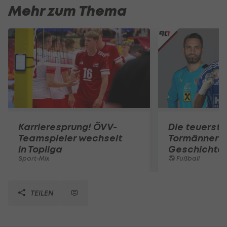
Mehr zum Thema
Karrieresprung! ÖVV-
Die teuerst
Teamspieler wechselt
Tormänner d
in Topliga
Geschichte
Sport-Mix
Fußball
TEILEN