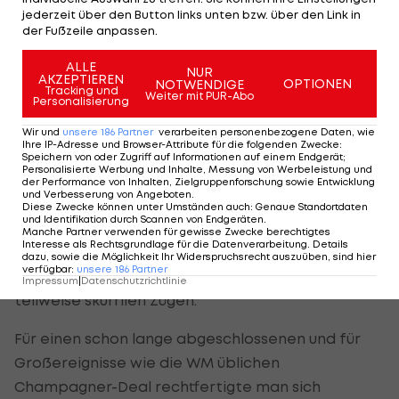
jederzeit über den Button links unten bzw. über den Link in
wurde der Weltverband reflexartig an den
der Fußzeile anpassen.
Pranger gestellt.
ALLE
NUR
AKZEPTIEREN
"Wir müssen das Bild und die Wahrnehmung in der
OPTIONEN
NOTWENDIGE
Tracking und
Weiter mit PUR-Abo
Personalisierung
Welt verändern, was die FIFA ist und was die FIFA
macht", sagte Valcke. Sein Chef Blatter leistete
Wir und
unsere
186
Partner
verarbeiten personenbezogene Daten, wie
Ihre IP-Adresse und Browser-Attribute für die folgenden Zwecke
:
mit seinen unsensiblen Statements zu den
Speichern von oder Zugriff auf Informationen auf einem Endgerät;
Personalisierte Werbung und Inhalte, Messung von Werbeleistung und
Demonstrationen sicherlich nicht den ersten
der Performance von Inhalten, Zielgruppenforschung sowie Entwicklung
und Verbesserung von Angeboten
.
Beitrag dazu.
Diese Zwecke können unter Umständen auch
:
Genaue Standortdaten
und Identifikation durch Scannen von Endgeräten
.
Manche Partner verwenden für gewisse Zwecke berechtigtes
Interesse als Rechtsgrundlage für die Datenverarbeitung. Details
Doch die FIFA-Maschine für eine neue
dazu, sowie die Möglichkeit Ihr Widerspruchsrecht auszuüben, sind hier
verfügbar
:
unsere
186
Partner
Außendarstellung lief schon an. Und das mit
Impressum
|
Datenschutzrichtlinie
teilweise skurrilen Zügen.
Für einen schon lange abgeschlossenen und für
Großereignisse wie die WM üblichen
Champagner-Deal rechtfertigte man sich