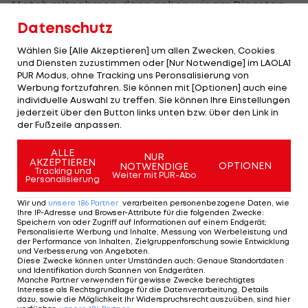
Match mitnehmen, dann gehen wir am Dienstag
als Sieger vom Platz.“
Datenschutz
Wählen Sie [Alle Akzeptieren] um allen Zwecken, Cookies
Auch für Neo-Trainer Roger Schmidt ist ein
und Diensten zuzustimmen oder [Nur Notwendige] im LAOLA1
Weiterkommen essentiell, will er nicht schon zu
PUR Modus, ohne Tracking uns Peronsalisierung von
Werbung fortzufahren. Sie können mit [Optionen] auch eine
Beginn seiner Tätigkeit großer Unruhe ausgesetzt
individuelle Auswahl zu treffen. Sie können Ihre Einstellungen
sein.
jederzeit über den Button links unten bzw. über den Link in
der Fußzeile anpassen.
Der Deutsche ist aber angesichts der
ALLE
Performance in Graz ebenfalls zuversichtlich,
NUR
AKZEPTIEREN
OPTIONEN
NOTWENDIGE
Tracking und
dass die Hinspiel-Blamage ein einmaliger
Weiter mit PUR-Abo
Personalisierung
Ausrutscher bleibt.
Wir und
unsere
186
Partner
verarbeiten personenbezogene Daten, wie
Ihre IP-Adresse und Browser-Attribute für die folgenden Zwecke
:
„Wir haben die richtige Reaktion gezeigt, nicht nur
Speichern von oder Zugriff auf Informationen auf einem Endgerät;
Personalisierte Werbung und Inhalte, Messung von Werbeleistung und
in spielerischer, sondern auch in mentaler
der Performance von Inhalten, Zielgruppenforschung sowie Entwicklung
und Verbesserung von Angeboten
.
Hinsicht“, erklärt Schmidt, „das hat uns
Diese Zwecke können unter Umständen auch
:
Genaue Standortdaten
und Identifikation durch Scannen von Endgeräten
.
Selbstvertrauen gegeben, wir werden den Weg
Manche Partner verwenden für gewisse Zwecke berechtigtes
Interesse als Rechtsgrundlage für die Datenverarbeitung. Details
am Dienstag so fortsetzen.“
dazu, sowie die Möglichkeit Ihr Widerspruchsrecht auszuüben, sind hier