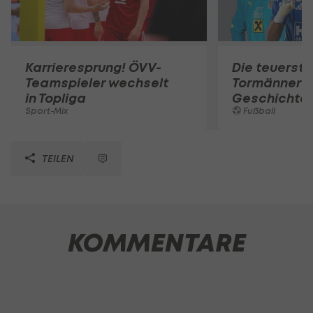
Karrieresprung! ÖVV-
Die teuerst
Teamspieler wechselt
Tormänner d
in Topliga
Geschichte
Sport-Mix
Fußball
TEILEN
KOMMENTARE