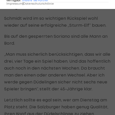
verfügbar
:
unsere
186
Partner
Impressum
|
Datenschutzrichtlinie
Wenige Veränderungen
Schmidt wird im so wichtigen Rückspiel wohl
wieder auf seine erfolgreiche „Sturm-Elf“ bauen.
Bis auf den gesperrten Soriano sind alle Mann an
Bord.
„Man muss sicherlich berücksichtigen, dass wir alle
drei, vier Tage ein Spiel haben. Und das hoffentlich
auch noch in den nächsten Wochen. Da braucht
man den einen oder anderen Wechsel. Aber ich
werde gegen Düdelingen sicher nicht sechs neue
Spieler bringen“, stellt der 45-Jährige klar.
Letztlich sollte es egal sein, wer am Dienstag am
Platz steht. Die Salzburger haben genug Qualität,
ihren Kopf aus der Düdelschlinge zu ziehen.