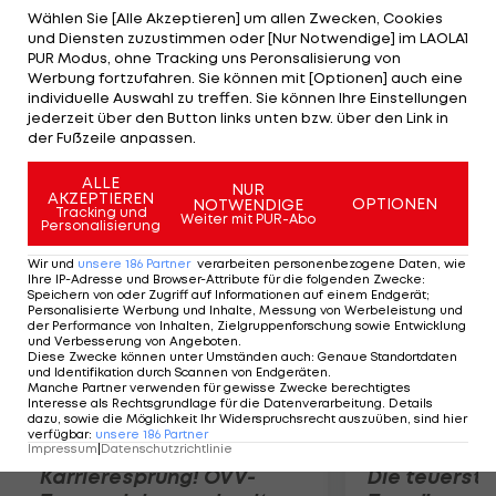
steigen aber dank 4:0 im Hinspiel auf. Die Tore für
Wählen Sie [Alle Akzeptieren] um allen Zwecken, Cookies
und Diensten zuzustimmen oder [Nur Notwendige] im LAOLA1
die Gastgeber erzielen Mujagic (7.) und Hajdarevic
PUR Modus, ohne Tracking uns Peronsalisierung von
(27.), Hödl sorgt für Erleichterung (82.). In Runde
Werbung fortzufahren. Sie können mit [Optionen] auch eine
individuelle Auswahl zu treffen. Sie können Ihre Einstellungen
zwei des Meisterschaftsweges wartet nun
jederzeit über den Button links unten bzw. über den Link in
Besiktas Istanbul oder FK Aktobe (Hinspiel in der
der Fußzeile anpassen.
Türkei: 2:0).
ALLE
NUR
AKZEPTIEREN
OPTIONEN
NOTWENDIGE
Mehr zum Thema
Tracking und
Weiter mit PUR-Abo
Personalisierung
Wir und
unsere
186
Partner
verarbeiten personenbezogene Daten, wie
Ihre IP-Adresse und Browser-Attribute für die folgenden Zwecke
:
Speichern von oder Zugriff auf Informationen auf einem Endgerät;
Personalisierte Werbung und Inhalte, Messung von Werbeleistung und
der Performance von Inhalten, Zielgruppenforschung sowie Entwicklung
und Verbesserung von Angeboten
.
Diese Zwecke können unter Umständen auch
:
Genaue Standortdaten
und Identifikation durch Scannen von Endgeräten
.
Manche Partner verwenden für gewisse Zwecke berechtigtes
Interesse als Rechtsgrundlage für die Datenverarbeitung. Details
dazu, sowie die Möglichkeit Ihr Widerspruchsrecht auszuüben, sind hier
verfügbar
:
unsere
186
Partner
Impressum
|
Datenschutzrichtlinie
Karrieresprung! ÖVV-
Die teuerst