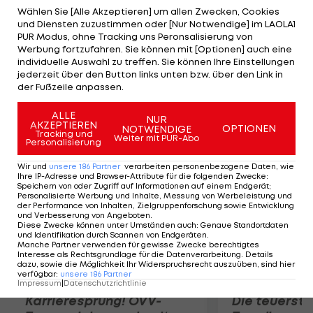
Besserung: "Wir müssen zukünftig in jedem Spiel so
Wählen Sie [Alle Akzeptieren] um allen Zwecken, Cookies
und Diensten zuzustimmen oder [Nur Notwendige] im LAOLA1
antreten, als sei es ein Finale." Real gastiert bei
PUR Modus, ohne Tracking uns Peronsalisierung von
Salzburg-Schreck Malmö. "Niemand setzt auf uns",
Werbung fortzufahren. Sie können mit [Optionen] auch eine
individuelle Auswahl zu treffen. Sie können Ihre Einstellungen
so Markus Rosenberg. Superstar Ronaldo fehlen
jederzeit über den Button links unten bzw. über den Link in
noch 2 Tore, um die Vereins-Bestmarke von Raul
der Fußzeile anpassen.
(323 Tore) einzustellen.
ALLE
NUR
AKZEPTIEREN
OPTIONEN
NOTWENDIGE
Mehr zum Thema
Tracking und
Weiter mit PUR-Abo
Personalisierung
Wir und
unsere
186
Partner
verarbeiten personenbezogene Daten, wie
Ihre IP-Adresse und Browser-Attribute für die folgenden Zwecke
:
Speichern von oder Zugriff auf Informationen auf einem Endgerät;
Personalisierte Werbung und Inhalte, Messung von Werbeleistung und
der Performance von Inhalten, Zielgruppenforschung sowie Entwicklung
und Verbesserung von Angeboten
.
Diese Zwecke können unter Umständen auch
:
Genaue Standortdaten
und Identifikation durch Scannen von Endgeräten
.
Manche Partner verwenden für gewisse Zwecke berechtigtes
Interesse als Rechtsgrundlage für die Datenverarbeitung. Details
dazu, sowie die Möglichkeit Ihr Widerspruchsrecht auszuüben, sind hier
verfügbar
:
unsere
186
Partner
Impressum
|
Datenschutzrichtlinie
Karrieresprung! ÖVV-
Die teuerst