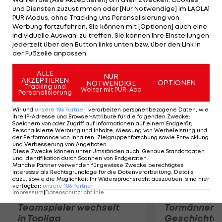
das Finale gegen den FC Bayern in München. Auch
und Diensten zuzustimmen oder [Nur Notwendige] im LAOLA1
beim UEFA Super Cup am 31. August gegen Atletico
PUR Modus, ohne Tracking uns Peronsalisierung von
Werbung fortzufahren. Sie können mit [Optionen] auch eine
Madrid wird der englische Nationalspieler nur
individuelle Auswahl zu treffen. Sie können Ihre Einstellungen
zusehen. Die Bewährungsfrist wurde von der UEFA
jederzeit über den Button links unten bzw. über den Link in
der Fußzeile anpassen.
auf drei Jahre festgelegt.
ALLE
NUR
Mehr zum Thema
AKZEPTIEREN
OPTIONEN
NOTWENDIGE
Tracking und
Weiter mit PUR-Abo
Personalisierung
Wir und
unsere
186
Partner
verarbeiten personenbezogene Daten, wie
Ihre IP-Adresse und Browser-Attribute für die folgenden Zwecke
:
Speichern von oder Zugriff auf Informationen auf einem Endgerät;
Personalisierte Werbung und Inhalte, Messung von Werbeleistung und
der Performance von Inhalten, Zielgruppenforschung sowie Entwicklung
und Verbesserung von Angeboten
.
Diese Zwecke können unter Umständen auch
:
Genaue Standortdaten
und Identifikation durch Scannen von Endgeräten
.
Manche Partner verwenden für gewisse Zwecke berechtigtes
Interesse als Rechtsgrundlage für die Datenverarbeitung. Details
dazu, sowie die Möglichkeit Ihr Widerspruchsrecht auszuüben, sind hier
verfügbar
:
unsere
186
Partner
Impressum
|
Datenschutzrichtlinie
Karrieresprung! ÖVV-
Die teuerst
Teamspieler wechselt
Tormänner d
in Topliga
Geschichte