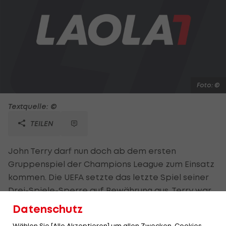
Foto: ©
Textquelle: ©
TEILEN
John Terry darf nun doch ab dem ersten
Gruppenspiel der Champions League zum Einsatz
kommen. Die UEFA setzte das letzte Spiel seiner
Drei-Spiele-Sperre auf Bewährung aus. Terry war
im CL-Halbfinale gegen den FC Barcelona
Datenschutz
ausgeschlossen worden und versäumte danach
Wählen Sie [Alle Akzeptieren] um allen Zwecken, Cookies