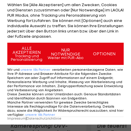
Schweizer Trainer Lucien Favre. ÖFB-Legionär
Wählen Sie [Alle Akzeptieren] um allen Zwecken, Cookies
und Diensten zuzustimmen oder [Nur Notwendige] im LAOLA1
Martin Stranzl sieht vor allem fehlende Routine:
PUR Modus, ohne Tracking uns Peronsalisierung von
"In der Champions League spielt man gegen die
Werbung fortzufahren. Sie können mit [Optionen] auch eine
individuelle Auswahl zu treffen. Sie können Ihre Einstellungen
Besten der Welt. Fehler werden gnadenlos
jederzeit über den Button links unten bzw. über den Link in
bestraft. Vielleicht kommt die Champions League
der Fußzeile anpassen.
noch zu früh für uns.""
ALLE
NUR
AKZEPTIEREN
OPTIONEN
NOTWENDIGE
Mehr zum Thema
Tracking und
Weiter mit PUR-Abo
Personalisierung
Wir und
unsere
186
Partner
verarbeiten personenbezogene Daten, wie
Ihre IP-Adresse und Browser-Attribute für die folgenden Zwecke
:
Speichern von oder Zugriff auf Informationen auf einem Endgerät;
Personalisierte Werbung und Inhalte, Messung von Werbeleistung und
der Performance von Inhalten, Zielgruppenforschung sowie Entwicklung
und Verbesserung von Angeboten
.
Diese Zwecke können unter Umständen auch
:
Genaue Standortdaten
und Identifikation durch Scannen von Endgeräten
.
Manche Partner verwenden für gewisse Zwecke berechtigtes
Interesse als Rechtsgrundlage für die Datenverarbeitung. Details
dazu, sowie die Möglichkeit Ihr Widerspruchsrecht auszuüben, sind hier
verfügbar
:
unsere
186
Partner
Impressum
|
Datenschutzrichtlinie
Karrieresprung! ÖVV-
Die teuerst