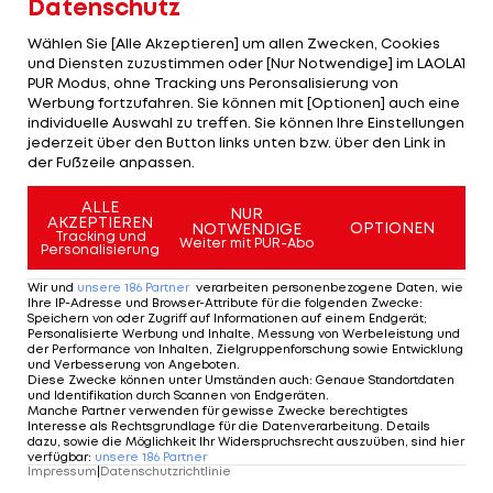
Wie schwer, versucht Hinteregger zu erklären. Der
Datenschutz
Verteidiger geht davon aus, dass dieser Schock
Wählen Sie [Alle Akzeptieren] um allen Zwecken, Cookies
länger in den Köpfen bleibt.
und Diensten zuzustimmen oder [Nur Notwendige] im LAOLA1
PUR Modus, ohne Tracking uns Peronsalisierung von
Werbung fortzufahren. Sie können mit [Optionen] auch eine
„Dieses Ausscheiden wird uns noch ewig
individuelle Auswahl zu treffen. Sie können Ihre Einstellungen
nachhängen. Dass wir schon in der zweiten Runde
jederzeit über den Button links unten bzw. über den Link in
der Fußzeile anpassen.
ausscheiden, ist ein Wahnsinn. Es wird sicher noch
Monate in unseren Köpfen sein, dass wir die
ALLE
NUR
AKZEPTIEREN
Champions League
und die Europa League
OPTIONEN
NOTWENDIGE
Tracking und
Weiter mit PUR-Abo
Personalisierung
verpasst haben. Spätestens wenn wir die Spiele
im TV sehen, wird es uns wieder bewusst.“
Wir und
unsere
186
Partner
verarbeiten personenbezogene Daten, wie
Ihre IP-Adresse und Browser-Attribute für die folgenden Zwecke
:
Speichern von oder Zugriff auf Informationen auf einem Endgerät;
Katastrophen-Start für Schmidt
Personalisierte Werbung und Inhalte, Messung von Werbeleistung und
der Performance von Inhalten, Zielgruppenforschung sowie Entwicklung
und Verbesserung von Angeboten
.
Für Roger Schmidt, der genau seit einem Monat
Diese Zwecke können unter Umständen auch
:
Genaue Standortdaten
und Identifikation durch Scannen von Endgeräten
.
als Salzburg-Trainer im Amt ist, kommt das Aus
Manche Partner verwenden für gewisse Zwecke berechtigtes
Interesse als Rechtsgrundlage für die Datenverarbeitung. Details
einer Katastrophe gleich.
dazu, sowie die Möglichkeit Ihr Widerspruchsrecht auszuüben, sind hier
verfügbar
:
unsere
186
Partner
Impressum
|
Datenschutzrichtlinie
Der Deutsche ist noch nicht einmal richtig in der