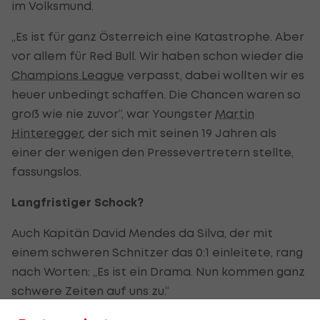
im Volksmund.
„Es ist für ganz Österreich eine Katastrophe. Aber
vor allem für Red Bull. Wir haben schon wieder die
Champions League
verpasst, dabei wollten wir es
heuer unbedingt schaffen. Die Chancen waren so
groß wie nie zuvor“, war Youngster
Martin
Hinteregger
, der sich mit seinen 19 Jahren als
einer der wenigen den Pressevertretern stellte,
fassungslos.
Langfristiger Schock?
Auch Kapitän David Mendes da Silva, der mit
einem schweren Schnitzer das 0:1 einleitete, rang
nach Worten: „Es ist ein Drama. Nun kommen ganz
schwere Zeiten auf uns zu.“