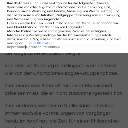
Ihre IP-Adresse und Browser-Attribute für die folgenden Zwecke
:
Speichern von oder Zugriff auf Informationen auf einem Endgerät;
Noch kein „Schmidt-Fußball“
Personalisierte Werbung und Inhalte, Messung von Werbeleistung und
der Performance von Inhalten, Zielgruppenforschung sowie Entwicklung
und Verbesserung von Angeboten
.
Der 45-Jährige hat das Amt beim Double-Sieger
Diese Zwecke können unter Umständen auch
:
Genaue Standortdaten
und Identifikation durch Scannen von Endgeräten
.
erst vor drei Wochen angetreten und soll
Manche Partner verwenden für gewisse Zwecke berechtigtes
Interesse als Rechtsgrundlage für die Datenverarbeitung. Details
mittelfristig jenen Fußball in die Mozartstadt
dazu, sowie die Möglichkeit Ihr Widerspruchsrecht auszuüben, sind hier
verfügbar
:
unsere
186
Partner
bringen, den er mit Sensationsteam Paderborn in
Impressum
|
Datenschutzrichtlinie
der abgelaufenen Saison zeigte.
Von dem ist Salzburg allerdings so weit entfernt
wie von der Champions-League-Gruppenphase.
Zum einen, weil Schmidt mit einer Mannschaft
arbeiten muss, die er nicht zusammengestellt hat.
Zum anderen, weil der aktuelle Kader offenbar
immer noch die Vorstellungen von Vorgänger
Moniz im Kopf hat, die Zeit für einen Philosophie-