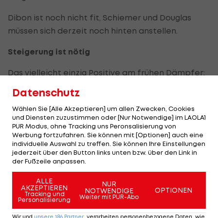
Dibon ist noch nicht fit, Schiemer und Douglas
müssen sich derzeit noch hinten anstellen.
Steigerung ist nötig
Das vielleicht einzig Positive am frühen Dämpfer:
Viel Zeit fürs Köpfe-hängen-lassen bleibt den
Datenschutz
„Bullen“ nicht.
Wählen Sie [Alle Akzeptieren] um allen Zwecken, Cookies
und Diensten zuzustimmen oder [Nur Notwendige] im LAOLA1
Schon am Samstag kommt es in Graz zum Liga-
PUR Modus, ohne Tracking uns Peronsalisierung von
Auftakt gegen Sturm, am Dienstag zum Rückspiel
Werbung fortzufahren. Sie können mit [Optionen] auch eine
individuelle Auswahl zu treffen. Sie können Ihre Einstellungen
gegen Düdelingen.
jederzeit über den Button links unten bzw. über den Link in
der Fußzeile anpassen.
„Wir haben nun die Gelegenheit, das wieder zu
korrigieren“, meinte Schmidt. „Allerdings müssen
ALLE
NUR
AKZEPTIEREN
OPTIONEN
NOTWENDIGE
wir dazu ganz anders auftreten.“
Tracking und
Weiter mit PUR-Abo
Personalisierung
Kurt Vierthaler
Wir und
unsere
186
Partner
verarbeiten personenbezogene Daten, wie