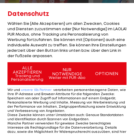
Datenschutz
Wählen Sie [Alle Akzeptieren] um allen Zwecken, Cookies
und Diensten zuzustimmen oder [Nur Notwendige] im LAOLA1
Karrieresprung! ÖVV-
Die teuerst
PUR Modus, ohne Tracking uns Peronsalisierung von
Teamspieler wechselt
Tormänner d
Werbung fortzufahren. Sie können mit [Optionen] auch eine
in Topliga
Geschichte
individuelle Auswahl zu treffen. Sie können Ihre Einstellungen
jederzeit über den Button links unten bzw. über den Link in
Sport-Mix
Fußball
der Fußzeile anpassen.
ALLE
NUR
TEILEN
AKZEPTIEREN
OPTIONEN
NOTWENDIGE
Tracking und
Weiter mit PUR-Abo
Personalisierung
Wir und
unsere
186
Partner
verarbeiten personenbezogene Daten, wie
Ihre IP-Adresse und Browser-Attribute für die folgenden Zwecke
:
Speichern von oder Zugriff auf Informationen auf einem Endgerät;
KOMMENTARE
Personalisierte Werbung und Inhalte, Messung von Werbeleistung und
der Performance von Inhalten, Zielgruppenforschung sowie Entwicklung
und Verbesserung von Angeboten
.
Diese Zwecke können unter Umständen auch
:
Genaue Standortdaten
und Identifikation durch Scannen von Endgeräten
.
Manche Partner verwenden für gewisse Zwecke berechtigtes
Interesse als Rechtsgrundlage für die Datenverarbeitung. Details
dazu, sowie die Möglichkeit Ihr Widerspruchsrecht auszuüben, sind hier