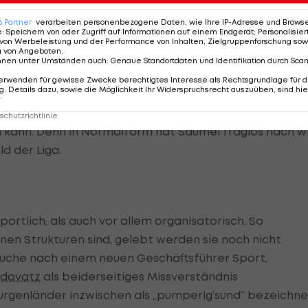
6
Partner
verarbeiten personenbezogene Daten, wie Ihre IP-Adresse und Browser-
e
:
Speichern von oder Zugriff auf Informationen auf einem Endgerät; Personalisi
von Werbeleistung und der Performance von Inhalten, Zielgruppenforschung sow
g von Angeboten
.
e in der Rubrik "Unter Druck" auftauchen. Selten
nnen unter Umständen auch
:
Genaue Standortdaten und Identifikation durch Sca
ms begleitete im Vorjahr die Rückkehr des früheren
erwenden für gewisse Zwecke berechtigtes Interesse als Rechtsgrundlage für d
. Details dazu, sowie die Möglichkeit Ihr Widerspruchsrecht auszuüben, sind hie
 Erwartungen jedoch nicht, weil ihm sein Körper wie so 
r
hrigen zu wünschen, dass er endlich einmal eine Saison
chutzrichtlinie
 kann. Denn in Normalform hat Säumel fraglos nach w
d der Liga.
portlich, als auch vor allem organisatorisch. So
n Strukturen sind, gelebt werden sie noch nicht
e Suche nach einem neuen Geschäftsführer Sport,
udovatz
als beiderseitiges Missverständnis
Burgenländer inzwischen als „pumperlg’sund“ bezeichne