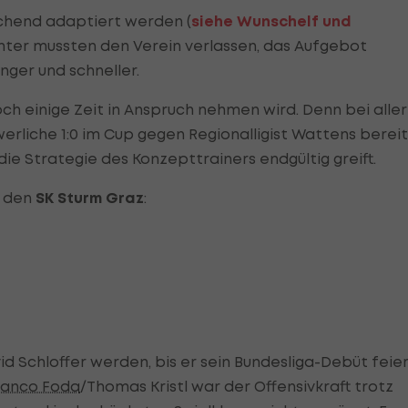
chend adaptiert werden (
siehe Wunschelf und
chter mussten den Verein verlassen, das Aufgebot
ünger und schneller.
ch einige Zeit in Anspruch nehmen wird. Denn bei aller
rliche 1:0 im Cup gegen Regionalligist Wattens bereit
die Strategie des Konzepttrainers endgültig greift.
r den
SK Sturm Graz
:
d Schloffer werden, bis er sein Bundesliga-Debüt feier
ranco Foda
/Thomas Kristl war der Offensivkraft trotz