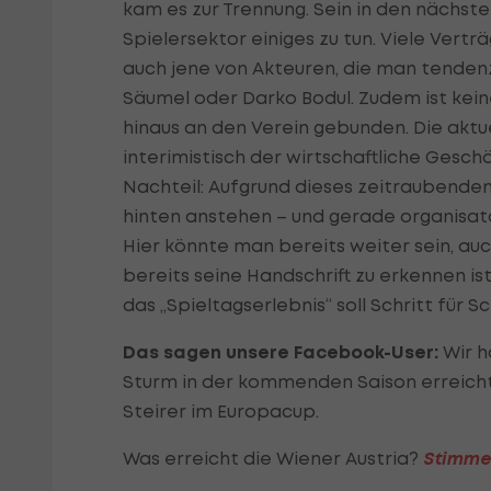
kam es zur Trennung. Sein in den nächs
Spielersektor einiges zu tun. Viele Ver
auch jene von Akteuren, die man tendenz
Säumel oder Darko Bodul. Zudem ist kei
hinaus an den Verein gebunden. Die aktu
interimistisch der wirtschaftliche Gesch
Nachteil: Aufgrund dieses zeitraubende
hinten anstehen – und gerade organisat
Hier könnte man bereits weiter sein, a
bereits seine Handschrift zu erkennen is
das „Spieltagserlebnis“ soll Schritt für 
Das sagen unsere Facebook-User:
Wir h
Sturm in der kommenden Saison erreicht.
Steirer im Europacup.
Was erreicht die Wiener Austria?
Stimme 