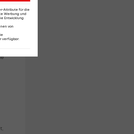
Attribute für die
erte Werbung und
ie Entwicklung
nnen von
ie
r verfügbar
:
oft
ie
t,