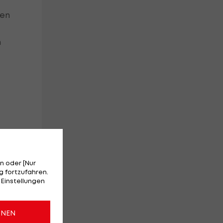
ten
n
n oder [Nur
 fortzufahren.
Der
 Einstellungen
ONEN