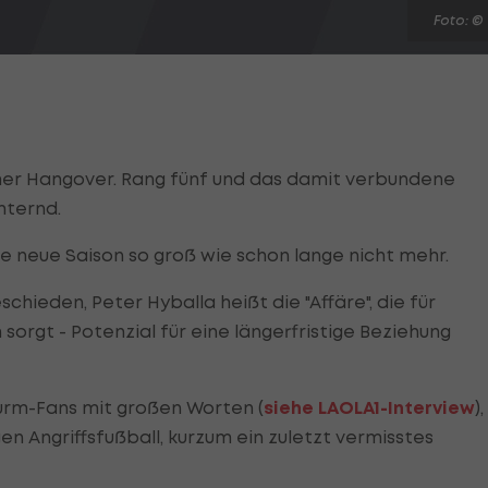
Foto: ©
mer Hangover. Rang fünf und das damit verbundene
hternd.
ie neue Saison so groß wie schon lange nicht mehr.
eschieden, Peter Hyballa heißt die "Affäre", die für
orgt - Potenzial für eine längerfristige Beziehung
urm-Fans mit großen Worten (
siehe LAOLA1-Interview
),
n Angriffsfußball, kurzum ein zuletzt vermisstes