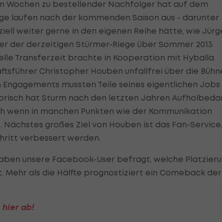
ten Wochen zu bestellender Nachfolger hat auf dem
träge laufen nach der kommenden Saison aus - darunter
iell weiter gerne in den eigenen Reihe hätte, wie Jür
ner der derzeitigen Stürmer-Riege über Sommer 2013
elle Transferzeit brachte in Kooperation mit Hyballa
äftsführer Christopher Houben unfallfrei über die Bühn
n Engagements mussten Teile seines eigentlichen Jobs
orisch hat Sturm nach den letzten Jahren Aufholbedar
uch wenn in manchen Punkten wie der Kommunikation
t. Nächstes großes Ziel von Houben ist das Fan-Service
Schritt verbessert werden.
aben unsere Facebook-User befragt, welche Platzier
 Mehr als die Hälfte prognostiziert ein Comeback der
hier ab!