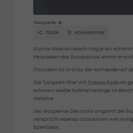
Textquelle: ©
TEILEN
KOMMENTARE
Sturms Meisterrausch folgte ein schlim
Verpassen des Europacups waren ernüc
Trotzdem ist in Graz die Vorfreude auf d
Die "Langzeit-Ehe" mit
Franco Foda
ist g
schwarz-weiße Schmetterlinge im Bauch s
inklusive.
Der eloquente Deutsche umgarnt die St
verspricht ebenso attraktiven wie mutige
Spektakel.