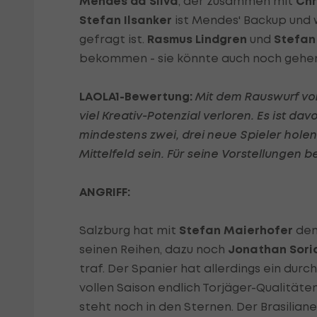
Mendes da Silva
, der zusammen mit
Chr
Stefan Ilsanker
ist Mendes' Backup und
gefragt ist.
Rasmus Lindgren
und
Stefan
bekommen - sie könnte auch noch gehen
LAOLA1-Bewertung:
Mit dem Rauswurf vo
viel Kreativ-Potenzial verloren. Es ist 
mindestens zwei, drei neue Spieler holen
Mittelfeld sein. Für seine Vorstellungen 
ANGRIFF:
Salzburg hat mit
Stefan Maierhofer
den
seinen Reihen, dazu noch
Jonathan Sori
traf. Der Spanier hat allerdings ein durc
vollen Saison endlich Torjäger-Qualitäte
steht noch in den Sternen. Der Brasiliane