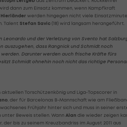
istoph Leitgeb
das Zentrum beackert. Rückkehrer
 wird dann zum Einsatz kommen, wenn Kampfkraft
 Hierländer
werden hingegen nicht viele Einsatzminut
. Talent
Stefan Savic
(18) wird langsam herangeführt.
n Leonardo und der Verletzung von Svento hat Salzbur
davon auszugehen, dass Rangnick und Schmidt noch
 werden. Darunter werden auch frische Kräfte fürs
besitzt Schmidt ohnehin noch nicht das richtige Personal
 aktuellen Torschützenkönig und Liga-Topscorer in
ano
, der für Barcelonas B-Mannschaft wie am Fließba
hwachsenes Frühjahr hinter sich und muss in seiner ers
n unter Beweis stellen. Wann
Alan
die wieder zeigen ka
r, der bis zu seinem Kreuzbandriss im August 2011 aus