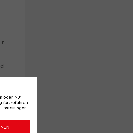
in
ld
e
n oder [Nur
 fortzufahren.
 Einstellungen
g
ONEN