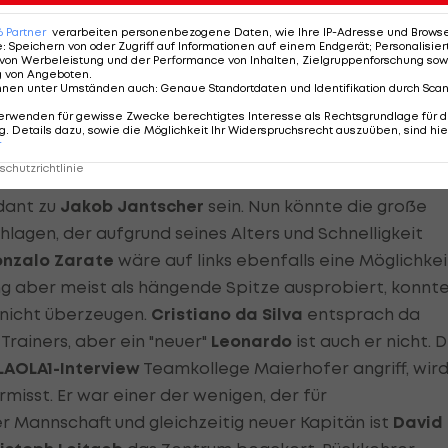
. Er verkörpert jedenfalls den modernen
6
Partner
verarbeiten personenbezogene Daten, wie Ihre IP-Adresse und Browser-
bauen kann.
e
:
Speichern von oder Zugriff auf Informationen auf einem Endgerät; Personalisi
von Werbeleistung und der Performance von Inhalten, Zielgruppenforschung sow
g von Angeboten
.
nnen unter Umständen auch
:
Genaue Standortdaten und Identifikation durch Sca
erwenden für gewisse Zwecke berechtigtes Interesse als Rechtsgrundlage für d
eich mit einem großen Schock:
Dusan Svento
fällt mit
. Details dazu, sowie die Möglichkeit Ihr Widerspruchsrecht auszuüben, sind hie
r
nate aus. Damit verlieren die "Bullen" einen ihrer
chutzrichtlinie
Der Slowake wäre eigentlich auf dem linken Flügel
dant zu
Jakob Jantscher
sein. Nun könnte die große
chlagen, der aufgrund seines Alters und Schnelligkeit
nzalo Zarate
wäre auf links ebenfalls eine Möglichkei
ng aber meist als hängende Spitze ausprobiert, konnt
 nicht überzeugen.
Cristiano da Silva
entsprach da
Trainers, aber ein "neuer"
Leonardo
ist auch er nicht. 
LAOLA1-Interview
Teamkollege Maierhofer angriff, wir
misst. Er war einer der wenigen, der für
Mannschaft und gleichzeitig neuer Kapitän ist
David