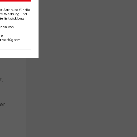
Attribute für die
erte Werbung und
ie Entwicklung
nnen von
ie
r verfügbar
:
t,
e
Der
d