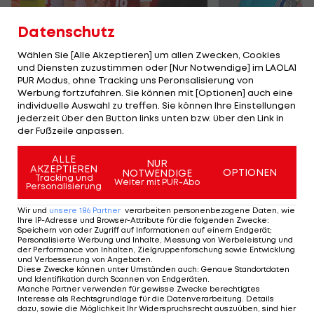
Datenschutz
Wählen Sie [Alle Akzeptieren] um allen Zwecken, Cookies
und Diensten zuzustimmen oder [Nur Notwendige] im LAOLA1
Karrieresprung! ÖVV-
Die teuerst
PUR Modus, ohne Tracking uns Peronsalisierung von
Teamspieler wechselt
Tormänner d
Werbung fortzufahren. Sie können mit [Optionen] auch eine
in Topliga
Geschichte
individuelle Auswahl zu treffen. Sie können Ihre Einstellungen
jederzeit über den Button links unten bzw. über den Link in
Sport-Mix
Fußball
der Fußzeile anpassen.
ALLE
NUR
TEILEN
AKZEPTIEREN
OPTIONEN
NOTWENDIGE
Tracking und
Weiter mit PUR-Abo
Personalisierung
Wir und
unsere
186
Partner
verarbeiten personenbezogene Daten, wie
Ihre IP-Adresse und Browser-Attribute für die folgenden Zwecke
:
Speichern von oder Zugriff auf Informationen auf einem Endgerät;
KOMMENTARE
Personalisierte Werbung und Inhalte, Messung von Werbeleistung und
der Performance von Inhalten, Zielgruppenforschung sowie Entwicklung
und Verbesserung von Angeboten
.
Diese Zwecke können unter Umständen auch
:
Genaue Standortdaten
und Identifikation durch Scannen von Endgeräten
.
Manche Partner verwenden für gewisse Zwecke berechtigtes
Interesse als Rechtsgrundlage für die Datenverarbeitung. Details
dazu, sowie die Möglichkeit Ihr Widerspruchsrecht auszuüben, sind hier