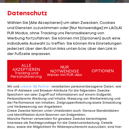
Datenschutz
Wählen Sie [Alle Akzeptieren] um allen Zwecken, Cookies
und Diensten zuzustimmen oder [Nur Notwendige] im LAOLA1
Karrieresprung! ÖVV-
Die teuerst
PUR Modus, ohne Tracking uns Peronsalisierung von
Teamspieler wechselt
Tormänner d
Werbung fortzufahren. Sie können mit [Optionen] auch eine
in Topliga
Geschichte
individuelle Auswahl zu treffen. Sie können Ihre Einstellungen
jederzeit über den Button links unten bzw. über den Link in
Sport-Mix
Fußball
der Fußzeile anpassen.
ALLE
NUR
TEILEN
AKZEPTIEREN
OPTIONEN
NOTWENDIGE
Tracking und
Weiter mit PUR-Abo
Personalisierung
Wir und
unsere
186
Partner
verarbeiten personenbezogene Daten, wie
Ihre IP-Adresse und Browser-Attribute für die folgenden Zwecke
:
Speichern von oder Zugriff auf Informationen auf einem Endgerät;
KOMMENTARE
Personalisierte Werbung und Inhalte, Messung von Werbeleistung und
der Performance von Inhalten, Zielgruppenforschung sowie Entwicklung
und Verbesserung von Angeboten
.
Diese Zwecke können unter Umständen auch
:
Genaue Standortdaten
und Identifikation durch Scannen von Endgeräten
.
Manche Partner verwenden für gewisse Zwecke berechtigtes
Interesse als Rechtsgrundlage für die Datenverarbeitung. Details
dazu, sowie die Möglichkeit Ihr Widerspruchsrecht auszuüben, sind hier