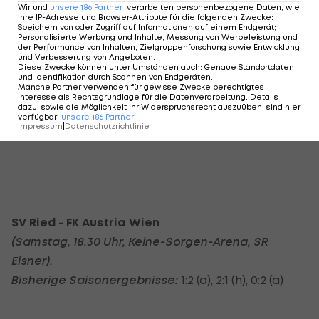
Ciftci, Friesenbichler
Wir und
unsere
186
Partner
verarbeiten personenbezogene Daten, wie
Ihre IP-Adresse und Browser-Attribute für die folgenden Zwecke
:
Speichern von oder Zugriff auf Informationen auf einem Endgerät;
Ersatz:
Poyraz - Besenlehner, Imamoglu, Helly,
Personalisierte Werbung und Inhalte, Messung von Werbeleistung und
der Performance von Inhalten, Zielgruppenforschung sowie Entwicklung
Lindner, Prskalo, Felix
und Verbesserung von Angeboten
.
Diese Zwecke können unter Umständen auch
:
Genaue Standortdaten
und Identifikation durch Scannen von Endgeräten
.
Es fehlen:
Reiter (gesperrt), Kral, Razenböck,
Manche Partner verwenden für gewisse Zwecke berechtigtes
Interesse als Rechtsgrundlage für die Datenverarbeitung. Details
Evseev, Ramsebner
dazu, sowie die Möglichkeit Ihr Widerspruchsrecht auszuüben, sind hier
verfügbar
:
unsere
186
Partner
(alle verletzt)
Impressum
|
Datenschutzrichtlinie
SV Ried - FK Austria Wien
(Samstag, 18.30 Uhr, Keine-Sorgen-Arena
, SR
Eisner
).
Bisherige Saisonergebnisse:
1:2 (a), 2:1 (h), 0:2 (a)