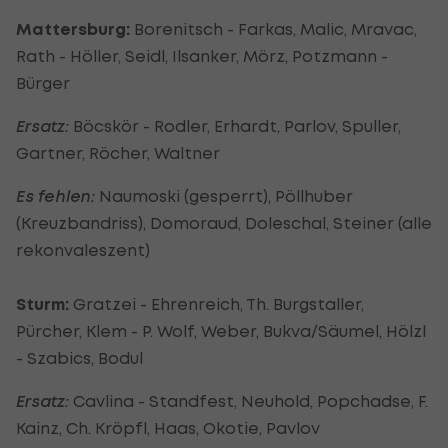
Mattersburg:
Borenitsch - Farkas, Malic, Mravac,
Rath - Höller, Seidl, Ilsanker, Mörz, Potzmann -
Bürger
Ersatz:
Böcskör - Rodler, Erhardt, Parlov, Spuller,
Gartner, Röcher, Waltner
Es fehlen:
Naumoski (gesperrt), Pöllhuber
(Kreuzbandriss), Domoraud, Doleschal, Steiner (alle
rekonvaleszent)
Sturm:
Gratzei - Ehrenreich, Th. Burgstaller,
Pürcher, Klem - P. Wolf, Weber, Bukva/Säumel, Hölzl
- Szabics, Bodul
Ersatz:
Cavlina - Standfest, Neuhold, Popchadse, F.
Kainz, Ch. Kröpfl, Haas, Okotie, Pavlov