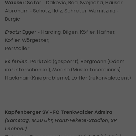
Wacker:
Safar - Dakovic, Bea, Svejnoha, Hauser -
Abraham - Schütz, Ildiz, Schreter, Wernitznig -
Burgic
Ersatz:
Egger - Harding, Bilgen, Köfler, Hafner,
Kofler, Wörgetter,
Perstaller
Es fehlen:
Perktold (gesperrt), Bergmann (Ödem
im Unterschenkel), Merino (Muskelfasereinriss),
Hackmair (Knieprobleme), Löffler (rekonvaleszent)
Kapfenberger SV
-
FC Trenkwalder Admira
(Samstag, 18.30 Uhr, Franz-Fekete-Stadion, SR
Lechner
).