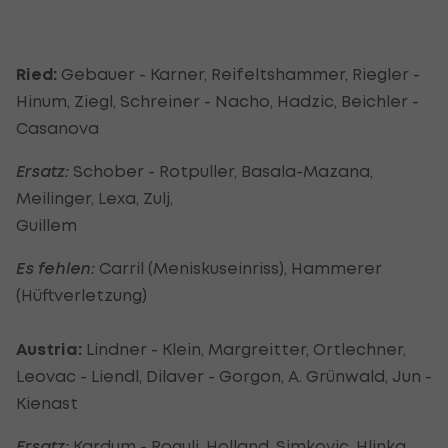
Ried:
Gebauer - Karner, Reifeltshammer, Riegler -
Hinum, Ziegl, Schreiner - Nacho, Hadzic, Beichler -
Casanova
Ersatz:
Schober - Rotpuller, Basala-Mazana,
Meilinger, Lexa, Zulj,
Guillem
Es fehlen:
Carril (Meniskuseinriss), Hammerer
(Hüftverletzung)
Austria:
Lindner - Klein, Margreitter, Ortlechner,
Leovac - Liendl, Dilaver - Gorgon, A. Grünwald, Jun -
Kienast
Ersatz:
Kardum - Rogulj, Holland, Simkovic, Hlinka,