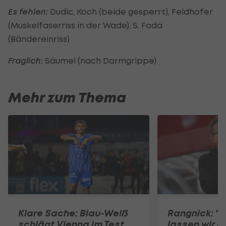
Es fehlen:
Dudic, Koch (beide gesperrt), Feldhofer
(Muskelfaserriss in der Wade), S. Foda
(Bändereinriss)
Fraglich:
Säumel (nach Darmgrippe)
Mehr zum Thema
Klare Sache: Blau-Weiß
Rangnick: ".
schlägt Vienna im Test
lassen wir u