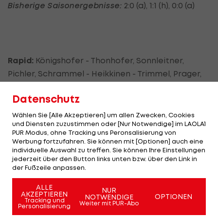
Bisherige Saisonergebnisse:
2:0 (a), 1:1 (h), 0:0 (a)
Rapid:
Königshofer - Thonhofer, Sonnleitner,
Pichler, Schrammel - Heikkinen - Trimmel, Prager,
Prokopic, Grozurek - Alar
Datenschutz
Ersatz:
Novota - Soma, Schimpelsberger, Kulovits,
Wählen Sie [Alle Akzeptieren] um allen Zwecken, Cookies
G. Burgstaller, Gartler, Drazan, Nuhiu
und Diensten zuzustimmen oder [Nur Notwendige] im LAOLA1
PUR Modus, ohne Tracking uns Peronsalisierung von
Es fehlen:
Hofmann (Muskelverletzung im rechten
Werbung fortzufahren. Sie können mit [Optionen] auch eine
individuelle Auswahl zu treffen. Sie können Ihre Einstellungen
Oberschenkel), Katzer (Trainingsrückstand), Payer
jederzeit über den Button links unten bzw. über den Link in
(krank)
der Fußzeile anpassen.
ALLE
NUR
Wr. Neustadt:
Siebenhandl - Klapf, Maak, Madl, A.
AKZEPTIEREN
OPTIONEN
NOTWENDIGE
Tracking und
Weiter mit PUR-Abo
Schicker - Pollhammer, D. Wolf, Stanislaw, Saurer -
Personalisierung