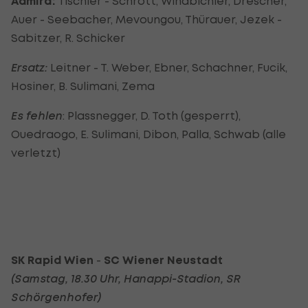
Admira:
Tischler - Schrott, Windbichler, Drescher,
Auer - Seebacher, Mevoungou, Thürauer, Jezek -
Sabitzer, R. Schicker
Ersatz:
Leitner - T. Weber, Ebner, Schachner, Fucik,
Hosiner, B. Sulimani, Zema
Es fehlen
: Plassnegger, D. Toth (gesperrt),
Ouedraogo, E. Sulimani, Dibon, Palla, Schwab (alle
verletzt)
SK Rapid Wien
-
SC Wiener Neustadt
(Samstag, 18.30 Uhr, Hanappi-Stadion, SR
Schörgenhofer
)