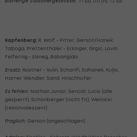
Bisherige Saisonergebnisse:
1:1 (a), 0:0 (h), 1:3 (a)
Kapfenberg:
R. Wolf - Pitter, Gerson/Hanek,
Taboga, Prettenthaler - Erkinger, Grgic, Lovin,
Felfernig - Elsneg, Babangida
Ersatz:
Kostner - Vulin, Scharifi, Sahanek, Kuljic,
Harrer, Wendler, Sand, Hirschhofer
Es fehlen:
Nathan Junior, Sencar, Lucic (alle
gesperrt), Schönberger (nicht fit), Welnicki
(rekonvaleszent)
Fraglich:
Gerson (angeschlagen)