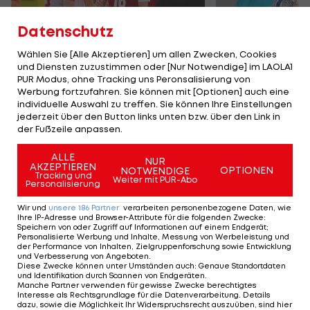
Datenschutz
Wählen Sie [Alle Akzeptieren] um allen Zwecken, Cookies
und Diensten zuzustimmen oder [Nur Notwendige] im LAOLA1
Karrieresprung! ÖVV-
Die teuerst
PUR Modus, ohne Tracking uns Peronsalisierung von
Teamspieler wechselt
Tormänner d
Werbung fortzufahren. Sie können mit [Optionen] auch eine
in Topliga
Geschichte
individuelle Auswahl zu treffen. Sie können Ihre Einstellungen
jederzeit über den Button links unten bzw. über den Link in
Sport-Mix
Fußball
der Fußzeile anpassen.
ALLE
NUR
TEILEN
AKZEPTIEREN
OPTIONEN
NOTWENDIGE
Tracking und
Weiter mit PUR-Abo
Personalisierung
Wir und
unsere
186
Partner
verarbeiten personenbezogene Daten, wie
Ihre IP-Adresse und Browser-Attribute für die folgenden Zwecke
:
Speichern von oder Zugriff auf Informationen auf einem Endgerät;
KOMMENTARE
Personalisierte Werbung und Inhalte, Messung von Werbeleistung und
der Performance von Inhalten, Zielgruppenforschung sowie Entwicklung
und Verbesserung von Angeboten
.
Diese Zwecke können unter Umständen auch
:
Genaue Standortdaten
und Identifikation durch Scannen von Endgeräten
.
Manche Partner verwenden für gewisse Zwecke berechtigtes
Interesse als Rechtsgrundlage für die Datenverarbeitung. Details
dazu, sowie die Möglichkeit Ihr Widerspruchsrecht auszuüben, sind hier