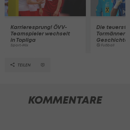
Karrieresprung! ÖVV-
Die teuerst
Teamspieler wechselt
Tormänner d
in Topliga
Geschichte
Sport-Mix
Fußball
TEILEN
KOMMENTARE