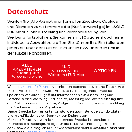
der WAC vom Tabellenende wegkommen könnte.
Nur ein Punkt fehlt auf Ried, auf das
Datenschutz
achtplatzierte Altach sind es aber schon sechs.
Wählen Sie [Alle Akzeptieren] um allen Zwecken, Cookies
und Diensten zuzustimmen oder [Nur Notwendige] im LAOLA1
Einen Marschplan bis für die verbleibenden Spiele
PUR Modus, ohne Tracking uns Peronsalisierung von
Werbung fortzufahren. Sie können mit [Optionen] auch eine
2015 hat Kühbauer nicht. "Natürlich hätte ich da
individuelle Auswahl zu treffen. Sie können Ihre Einstellungen
am liebsten 18 Punkte. Aber ich bin kein Prophet,
jederzeit über den Button links unten bzw. über den Link in
der Fußzeile anpassen.
wenn ich sage, dass wir auch zu Weihnachten eher
weiter unten in der Tabelle sein werden."
ALLE
NUR
AKZEPTIEREN
OPTIONEN
NOTWENDIGE
Tracking und
Mattersburg hat mit dem Abstieg derzeit nichts
Weiter mit PUR-Abo
Personalisierung
zu tun. Als Fünfter liegt das Team von
Ivica Vastic
Wir und
unsere
186
Partner
verarbeiten personenbezogene Daten, wie
gleichauf mit dem Vierten Admira nur drei Zähler
Ihre IP-Adresse und Browser-Attribute für die folgenden Zwecke
:
Speichern von oder Zugriff auf Informationen auf einem Endgerät;
hinter Rapid. Vor drei Wochen war die
Personalisierte Werbung und Inhalte, Messung von Werbeleistung und
der Performance von Inhalten, Zielgruppenforschung sowie Entwicklung
Auswärtsaufgabe gegen die Rieder eine ähnliche
und Verbesserung von Angeboten
.
Diese Zwecke können unter Umständen auch
:
Genaue Standortdaten
und wurde mit einem 1:0-Sieg bewältigt.
und Identifikation durch Scannen von Endgeräten
.
Manche Partner verwenden für gewisse Zwecke berechtigtes
Interesse als Rechtsgrundlage für die Datenverarbeitung. Details
Überhaupt waren die Mattersburger auswärts in
dazu, sowie die Möglichkeit Ihr Widerspruchsrecht auszuüben, sind hier
verfügbar
:
unsere
186
Partner