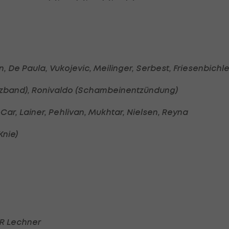
, De Paula, Vukojevic, Meilinger, Serbest, Friesenbichle
euzband), Ronivaldo (Schambeinentzündung)
Car, Lainer, Pehlivan, Mukhtar, Nielsen, Reyna
Knie)
SR Lechner