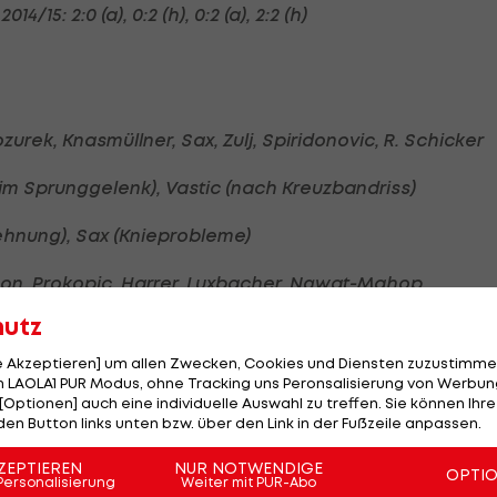
/15: 2:0 (a), 0:2 (h), 0:2 (a), 2:2 (h)
ozurek, Knasmüllner, Sax, Zulj, Spiridonovic, R. Schicker
 im Sprunggelenk), Vastic (nach Kreuzbandriss)
nung), Sax (Knieprobleme)
omon, Prokopic, Harrer, Luxbacher, Ngwat-Mahop
hutz
 Galvao (beide Knie), Pöllhuber (Schulter), Barrera
le Akzeptieren] um allen Zwecken, Cookies und Diensten zuzustimme
 LAOLA1 PUR Modus, ohne Tracking uns Peronsalisierung von Werbung
[Optionen] auch eine individuelle Auswahl zu treffen. Sie können Ihre
den Button links unten bzw. über den Link in der Fußzeile anpassen.
ZEPTIEREN
NUR NOTWENDIGE
OPTI
Personalisierung
Weiter mit PUR-Abo