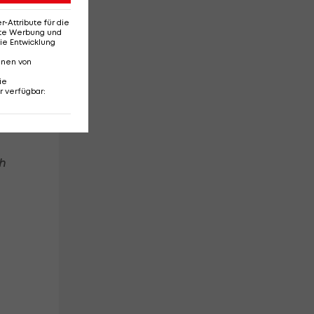
Attribute für die
erte Werbung und
ie Entwicklung
nnen von
ie
r verfügbar
:
ch