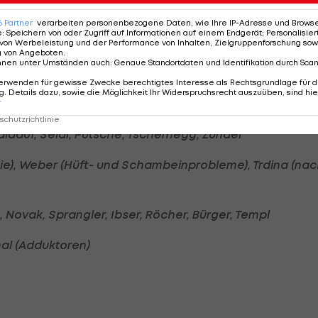
g
6
Partner
verarbeiten personenbezogene Daten, wie Ihre IP-Adresse und Browser-
e
:
Speichern von oder Zugriff auf Informationen auf einem Endgerät; Personalisi
 Kollegger
von Werbeleistung und der Performance von Inhalten, Zielgruppenforschung sow
g von Angeboten
.
nnen unter Umständen auch
:
Genaue Standortdaten und Identifikation durch Sca
erwenden für gewisse Zwecke berechtigtes Interesse als Rechtsgrundlage für d
. Details dazu, sowie die Möglichkeit Ihr Widerspruchsrecht auszuüben, sind hie
r
chutzrichtlinie
Baldauf, Seidl, Putsche, Tschernegg, Zündel
nie), Weber (Hüft- und Schambeinprobleme), Trdina (na
, Novak, Sprangler, Ibser, Röcher, Bürger, Templ
hal (Adduktoren)