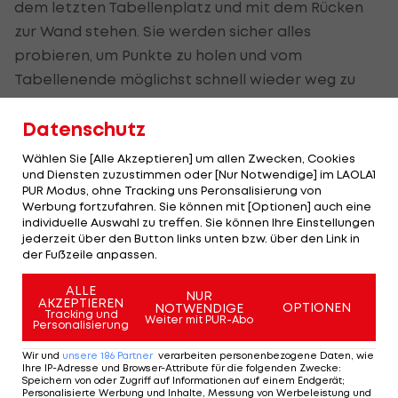
dem letzten Tabellenplatz und mit dem Rücken
zur Wand stehen. Sie werden sicher alles
probieren, um Punkte zu holen und vom
Tabellenende möglichst schnell wieder weg zu
kommen."
Datenschutz
Goalgetter Jonatan Soriano könnte in seinem 113.
Wählen Sie [Alle Akzeptieren] um allen Zwecken, Cookies
Spiel sein 100. Bundesliga-Tor markieren.
und Diensten zuzustimmen oder [Nur Notwendige] im LAOLA1
PUR Modus, ohne Tracking uns Peronsalisierung von
"Wir würden uns über 100. Treffer von Soriano
Werbung fortzufahren. Sie können mit [Optionen] auch eine
individuelle Auswahl zu treffen. Sie können Ihre Einstellungen
freuen, aber auch drei Punkten wären schön",
jederzeit über den Button links unten bzw. über den Link in
sagte Zeidler.
der Fußzeile anpassen.
Dass man sich nur drei Tage später im Cup-
ALLE
NUR
AKZEPTIEREN
OPTIONEN
NOTWENDIGE
Achtelfinale neuerlich in Salzburg
Tracking und
Weiter mit PUR-Abo
Personalisierung
gegenübersteht, ist für Zeidler unerheblich: "Wir
Wir und
unsere
186
Partner
verarbeiten personenbezogene Daten, wie
denken nur ans nächste Spiel". Ob am Samstag
Ihre IP-Adresse und Browser-Attribute für die folgenden Zwecke
:
Speichern von oder Zugriff auf Informationen auf einem Endgerät;
Martin Hinteregger
wieder dabei ist, ließ er offen.
Personalisierte Werbung und Inhalte, Messung von Werbeleistung und