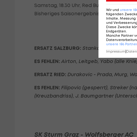
Samstag, 18.30 Uhr, Red Bull-Arena, SR Kol
Wir und
unsere
18
Bisheriges Saisonergebnis: 4:1 (a)
folgenden Zweck
Inhalte, Messung 
und Verbesserun
Diese Zwecke kö
Endgeräten
.
Manche Partner v
Datenverarbeitung
unsere
186
Partne
ERSATZ SALZBURG:
Stankovic - Hinteregge
Impressum
|
Datens
ES FEHLEN:
Airton, Leitgeb, Yabo (alle Kni
ERSATZ RIED:
Durakovic - Prada, Murg, Wa
ES FEHLEN:
Filipovic (gesperrt), Streker (
(Kreuzbandriss), J. Baumgartner (Unters
SK Sturm Graz - Wolfsberger AC