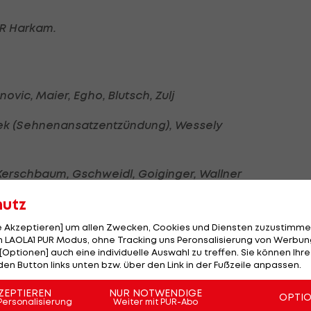
SR Harkam.
novic, Maier, Egho, Blutsch, Zulj
urek (Sehnenansatzentzündung), Wessely
r, Kerschbaum, Gschweidl, Goiginger, Wallner
hutz
erflinger (Oberschenkel), Swete (freigestellt)
le Akzeptieren] um allen Zwecken, Cookies und Diensten zuzustimme
 LAOLA1 PUR Modus, ohne Tracking uns Peronsalisierung von Werbung
[Optionen] auch eine individuelle Auswahl zu treffen. Sie können Ihre
den Button links unten bzw. über den Link in der Fußzeile anpassen.
ZEPTIEREN
NUR NOTWENDIGE
OPTI
Personalisierung
Weiter mit PUR-Abo