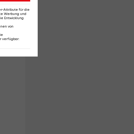
Attribute für die
erte Werbung und
ie Entwicklung
nnen von
ie
r verfügbar
: