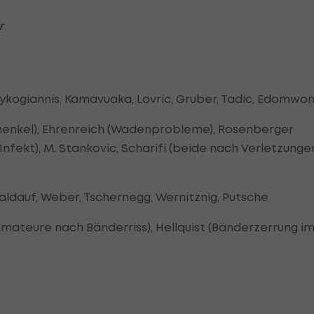
r
ykogiannis, Kamavuaka, Lovric, Gruber, Tadic, Edomwon
chenkel), Ehrenreich (Wadenprobleme), Rosenberger
nfekt), M. Stankovic, Scharifi (beide nach Verletzunge
 Baldauf, Weber, Tschernegg, Wernitznig, Putsche
(Amateure nach Bänderriss), Hellquist (Bänderzerrung i