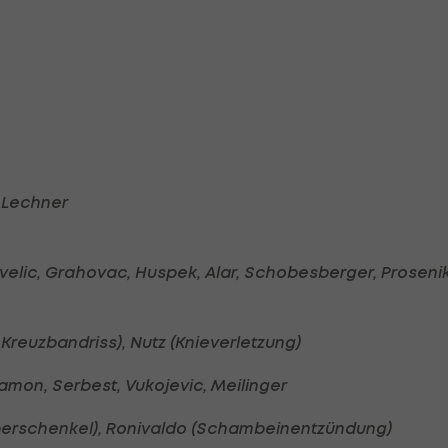
R Lechner
velic, Grahovac, Huspek, Alar, Schobesberger, Prosenik
reuzbandriss), Nutz (Knieverletzung)
lamon, Serbest, Vukojevic, Meilinger
berschenkel), Ronivaldo (Schambeinentzündung)