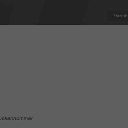
Foto: ©
R Muckenhammer