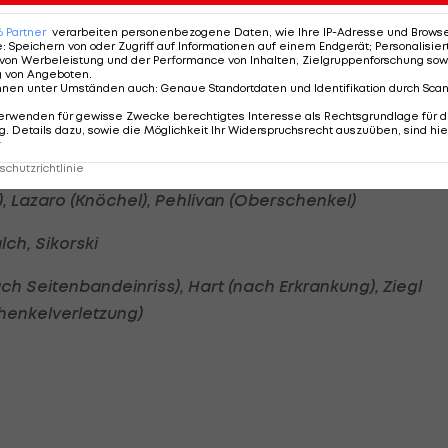
legger
6
Partner
verarbeiten personenbezogene Daten, wie Ihre IP-Adresse und Browser-
e
:
Speichern von oder Zugriff auf Informationen auf einem Endgerät; Personalisi
von Werbeleistung und der Performance von Inhalten, Zielgruppenforschung sow
g von Angeboten
.
nnen unter Umständen auch
:
Genaue Standortdaten und Identifikation durch Sca
erwenden für gewisse Zwecke berechtigtes Interesse als Rechtsgrundlage für d
. Details dazu, sowie die Möglichkeit Ihr Widerspruchsrecht auszuüben, sind hie
r
r, Lainer, Laimer, Mukhtar, Reyna, Nielsen
chutzrichtlinie
e), Lazaro (Knöchel), Pehlivan (Oberschenkel)
lch, Sikorski
nach Seitenbandeinriss), Hart (nach Erkrankung), Ziegl
chenkelverletzung)