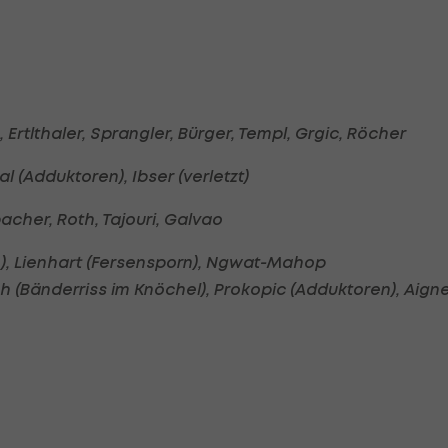
 Ertlthaler, Sprangler, Bürger, Templ, Grgic, Röcher
l (Adduktoren), Ibser (verletzt)
acher, Roth, Tajouri, Galvao
, Lienhart (Fersensporn), Ngwat-Mahop
 (Bänderriss im Knöchel), Prokopic (Adduktoren), Aign