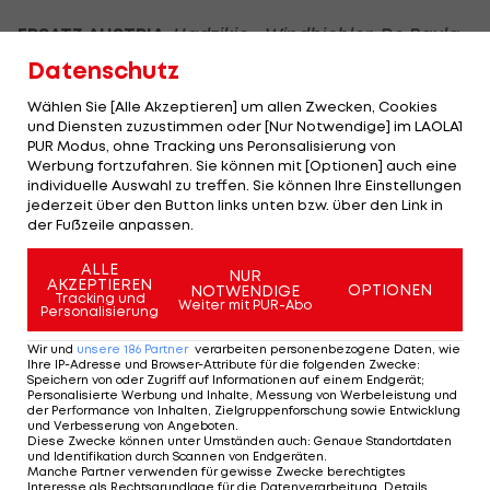
ERSATZ AUSTRIA
: Hadzikic - Windbichler, De Paula,
Salamon, Serbest, Vukojevic, Meilinger,
Datenschutz
Friesenbichler
Wählen Sie [Alle Akzeptieren] um allen Zwecken, Cookies
und Diensten zuzustimmen oder [Nur Notwendige] im LAOLA1
ES FEHLEN:
Larsen (bei den Amateuren), Ronivaldo
PUR Modus, ohne Tracking uns Peronsalisierung von
Werbung fortzufahren. Sie können mit [Optionen] auch eine
(im Aufbautraining)
individuelle Auswahl zu treffen. Sie können Ihre Einstellungen
jederzeit über den Button links unten bzw. über den Link in
ERSATZ GRÖDIG
:
Schlager - Pichler, Itter,
der Fußzeile anpassen.
Kerschbaum, Derflinger, Schütz, Gschweidl,
ALLE
Goiginger, B. Sulimani
NUR
AKZEPTIEREN
OPTIONEN
NOTWENDIGE
Tracking und
Weiter mit PUR-Abo
Personalisierung
ES FEHLEN:
Baumgartner (Kreuzbandriss)
Wir und
unsere
186
Partner
verarbeiten personenbezogene Daten, wie
Ihre IP-Adresse und Browser-Attribute für die folgenden Zwecke
:
Speichern von oder Zugriff auf Informationen auf einem Endgerät;
Personalisierte Werbung und Inhalte, Messung von Werbeleistung und
der Performance von Inhalten, Zielgruppenforschung sowie Entwicklung
und Verbesserung von Angeboten
.
SK Sturm Graz - SCR Altach
Diese Zwecke können unter Umständen auch
:
Genaue Standortdaten
und Identifikation durch Scannen von Endgeräten
.
Manche Partner verwenden für gewisse Zwecke berechtigtes
Graz, 18:30 Uhr, UPC-Arena, SR Erlachner/SUI.
Interesse als Rechtsgrundlage für die Datenverarbeitung. Details