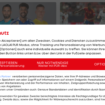
hutz
le Akzeptieren] um allen Zwecken, Cookies und Diensten zuzustimme
 LAOLA1 PUR Modus, ohne Tracking uns Peronsalisierung von Werbung
e teuersten ÖFB-
Olympiasieger vor
[Optionen] auch eine individuelle Auswahl zu treffen. Sie können Ihre
ormänner der
Wechsel zu Arsena
den Button links unten bzw. über den Link in der Fußzeile anpassen.
eschichte
ußball
Premier League
ZEPTIEREN
NUR NOTWENDIGE
OPTI
Personalisierung
Weiter mit PUR-Abo
6
Partner
verarbeiten personenbezogene Daten, wie Ihre IP-Adresse und Browser-
e
:
Speichern von oder Zugriff auf Informationen auf einem Endgerät; Personalisi
von Werbeleistung und der Performance von Inhalten, Zielgruppenforschung sow
g von Angeboten
.
nnen unter Umständen auch
:
Genaue Standortdaten und Identifikation durch Sca
erwenden für gewisse Zwecke berechtigtes Interesse als Rechtsgrundlage für d
. Details dazu, sowie die Möglichkeit Ihr Widerspruchsrecht auszuüben, sind hie
r