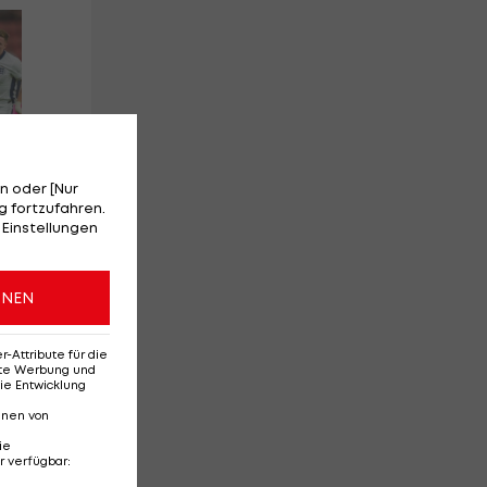
Red-Bull-Rückkehr?
Ten
Das sagt Christoph
Se
Freund
Da
Ba
n oder [Nur
 fortzufahren.
 Einstellungen
l
Deutsche Bundesliga
Te
3
3
ONEN
Attribute für die
erte Werbung und
ie Entwicklung
nnen von
ie
r verfügbar
: