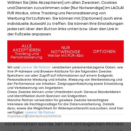
Wählen Sie [Alle Akzeptieren] um allen Zwecken, Cookies
Keeper Kofler hatte keine Probleme. Später
und Diensten zuzustimmen oder [Nur Notwendige] im LAOLA1
PUR Modus, ohne Tracking uns Peronsalisierung von
strich ein Versuch von Schütz knapp über das Tor
Werbung fortzufahren. Sie können mit [Optionen] auch eine
(62.).
individuelle Auswahl zu treffen. Sie können Ihre Einstellungen
jederzeit über den Button links unten bzw. über den Link in
der Fußzeile anpassen.
Vom WAC war nach dem Wechsel zunächst wenig
Positives zu sehen, das 0:2 fiel daher praktisch aus
ALLE
NUR
AKZEPTIEREN
dem Nichts. Nach Corner von Jacobo ließ
OPTIONEN
NOTWENDIGE
Tracking und
Weiter mit PUR-Abo
Personalisierung
Hüttenbrenner mit einem platzierten Kopfball
dem Keeper keine Chance. Trdina, hätte er zum
Wir und
unsere
186
Partner
verarbeiten personenbezogene Daten, wie
Ihre IP-Adresse und Browser-Attribute für die folgenden Zwecke
:
freistehenden Zulj gepasst (83.), und Stankovic (92.)
Speichern von oder Zugriff auf Informationen auf einem Endgerät;
Personalisierte Werbung und Inhalte, Messung von Werbeleistung und
hätten aber im Finish noch einen höheren Sieg
der Performance von Inhalten, Zielgruppenforschung sowie Entwicklung
und Verbesserung von Angeboten
.
herausholen können.
Diese Zwecke können unter Umständen auch
:
Genaue Standortdaten
und Identifikation durch Scannen von Endgeräten
.
Manche Partner verwenden für gewisse Zwecke berechtigtes
Zwei Klubs an Stankovic interessiert
Interesse als Rechtsgrundlage für die Datenverarbeitung. Details
dazu, sowie die Möglichkeit Ihr Widerspruchsrecht auszuüben, sind hier
verfügbar
:
unsere
186
Partner
Der SV Grödig, dem im Finish ein Penalty
Impressum
|
Datenschutzrichtlinie
vorenthalten wurde, lief mit untauglichen Mitteln