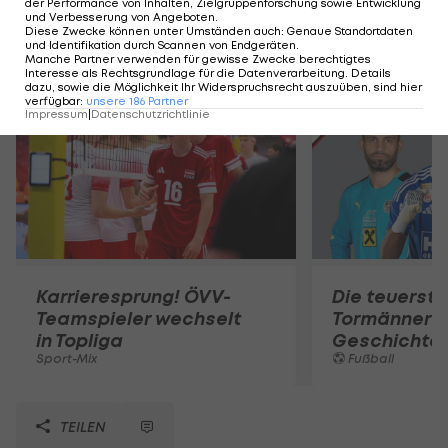
der Performance von Inhalten, Zielgruppenforschung sowie Entwicklung
und Verbesserung von Angeboten
.
Diese Zwecke können unter Umständen auch
:
Genaue Standortdaten
und Identifikation durch Scannen von Endgeräten
.
Mehr zum Thema
Manche Partner verwenden für gewisse Zwecke berechtigtes
Interesse als Rechtsgrundlage für die Datenverarbeitung. Details
dazu, sowie die Möglichkeit Ihr Widerspruchsrecht auszuüben, sind hier
verfügbar
:
unsere
186
Partner
Impressum
|
Datenschutzrichtlinie
Karrieresprung! ÖVV-
Die teuerst
Teamspieler wechselt
Tormänner d
in Topliga
Geschichte
Sport-Mix
Fußball
TEILEN