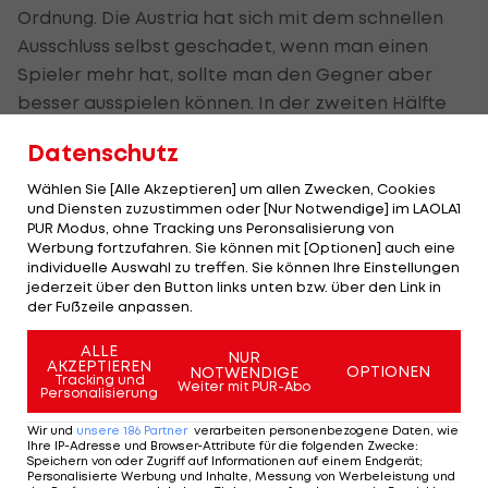
Ordnung. Die Austria hat sich mit dem schnellen
Ausschluss selbst geschadet, wenn man einen
Spieler mehr hat, sollte man den Gegner aber
besser ausspielen können. In der zweiten Hälfte
haben wir dann wieder Räume bekommen und die
Datenschutz
auch genützt."
Wählen Sie [Alle Akzeptieren] um allen Zwecken, Cookies
und Diensten zuzustimmen oder [Nur Notwendige] im LAOLA1
Gerald Baumgartner (Austria-Trainer):
"Der
PUR Modus, ohne Tracking uns Peronsalisierung von
Ausschluss hat uns sehr geschadet, wir haben uns
Werbung fortzufahren. Sie können mit [Optionen] auch eine
individuelle Auswahl zu treffen. Sie können Ihre Einstellungen
in der ersten Hälfte trotzdem gut angestellt, sind
jederzeit über den Button links unten bzw. über den Link in
viel gelaufen. Der WAC hatte nicht die Mittel uns
der Fußzeile anpassen.
auszuspielen. Die Schlüsselszene war für mich das
ALLE
zweite Tor. Das 0:3 war für mich kein Elfmeter, der
NUR
AKZEPTIEREN
OPTIONEN
NOTWENDIGE
Tracking und
Tormann war vor dem Spieler am Ball. Das war
Weiter mit PUR-Abo
Personalisierung
eine ganz klare Fehlentscheidung. Dann war es
Wir und
unsere
186
Partner
verarbeiten personenbezogene Daten, wie
ganz schwer. Der Auftakt ist uns nicht gelungen,
Ihre IP-Adresse und Browser-Attribute für die folgenden Zwecke
:
Speichern von oder Zugriff auf Informationen auf einem Endgerät;
das ist sehr unerfreulich für uns alle."
Personalisierte Werbung und Inhalte, Messung von Werbeleistung und