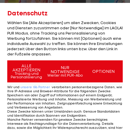
Datenschutz
Wählen Sie [Alle Akzeptieren] um allen Zwecken, Cookies
und Diensten zuzustimmen oder [Nur Notwendige] im LAOLA1
Karrieresprung! ÖVV-
Die teuerst
PUR Modus, ohne Tracking uns Peronsalisierung von
Teamspieler wechselt
Tormänner d
Werbung fortzufahren. Sie können mit [Optionen] auch eine
in Topliga
Geschichte
individuelle Auswahl zu treffen. Sie können Ihre Einstellungen
jederzeit über den Button links unten bzw. über den Link in
Sport-Mix
Fußball
der Fußzeile anpassen.
ALLE
NUR
TEILEN
AKZEPTIEREN
OPTIONEN
NOTWENDIGE
Tracking und
Weiter mit PUR-Abo
Personalisierung
Wir und
unsere
186
Partner
verarbeiten personenbezogene Daten, wie
Ihre IP-Adresse und Browser-Attribute für die folgenden Zwecke
:
Speichern von oder Zugriff auf Informationen auf einem Endgerät;
KOMMENTARE
Personalisierte Werbung und Inhalte, Messung von Werbeleistung und
der Performance von Inhalten, Zielgruppenforschung sowie Entwicklung
und Verbesserung von Angeboten
.
Diese Zwecke können unter Umständen auch
:
Genaue Standortdaten
und Identifikation durch Scannen von Endgeräten
.
Manche Partner verwenden für gewisse Zwecke berechtigtes
Interesse als Rechtsgrundlage für die Datenverarbeitung. Details
dazu, sowie die Möglichkeit Ihr Widerspruchsrecht auszuüben, sind hier