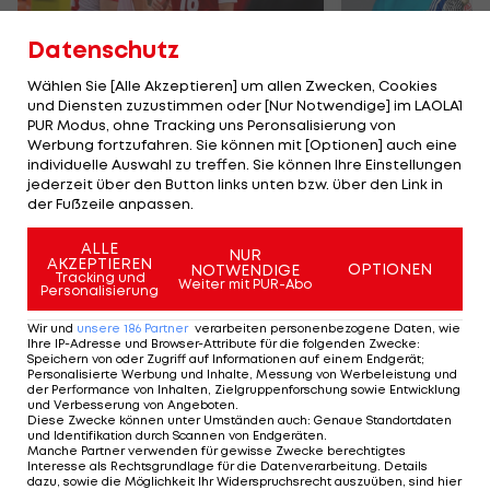
Datenschutz
Wählen Sie [Alle Akzeptieren] um allen Zwecken, Cookies
und Diensten zuzustimmen oder [Nur Notwendige] im LAOLA1
Karrieresprung! ÖVV-
Die teuerst
PUR Modus, ohne Tracking uns Peronsalisierung von
Teamspieler wechselt
Tormänner d
Werbung fortzufahren. Sie können mit [Optionen] auch eine
in Topliga
Geschichte
individuelle Auswahl zu treffen. Sie können Ihre Einstellungen
jederzeit über den Button links unten bzw. über den Link in
Sport-Mix
Fußball
der Fußzeile anpassen.
ALLE
NUR
TEILEN
AKZEPTIEREN
OPTIONEN
NOTWENDIGE
Tracking und
Weiter mit PUR-Abo
Personalisierung
Wir und
unsere
186
Partner
verarbeiten personenbezogene Daten, wie
Ihre IP-Adresse und Browser-Attribute für die folgenden Zwecke
:
Speichern von oder Zugriff auf Informationen auf einem Endgerät;
KOMMENTARE
Personalisierte Werbung und Inhalte, Messung von Werbeleistung und
der Performance von Inhalten, Zielgruppenforschung sowie Entwicklung
und Verbesserung von Angeboten
.
Diese Zwecke können unter Umständen auch
:
Genaue Standortdaten
und Identifikation durch Scannen von Endgeräten
.
Manche Partner verwenden für gewisse Zwecke berechtigtes
Interesse als Rechtsgrundlage für die Datenverarbeitung. Details
dazu, sowie die Möglichkeit Ihr Widerspruchsrecht auszuüben, sind hier