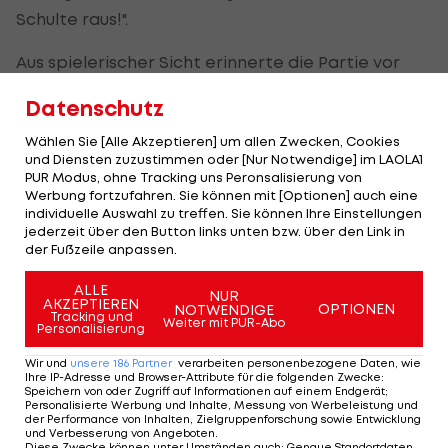
Schulte raus!".
Aus spielerischer Sicht erinnerte die Partie vor
der Pause an einen lauen "Sommerkick" mit
Datenschutz
wenigen Höhepunkten. Die Rapidler waren etwas
gefährlicher. Schaub schoss aus zwölf Metern
Wählen Sie [Alle Akzeptieren] um allen Zwecken, Cookies
und Diensten zuzustimmen oder [Nur Notwendige] im LAOLA1
nach einem haarsträubenden Karner-Fehler aber
PUR Modus, ohne Tracking uns Peronsalisierung von
noch daneben (16.). Im zweiten Anlauf war der 18-
Werbung fortzufahren. Sie können mit [Optionen] auch eine
individuelle Auswahl zu treffen. Sie können Ihre Einstellungen
jährige Offensivspieler erfolgreich, er vollendete
jederzeit über den Button links unten bzw. über den Link in
nach einem Terrence-Boyd-Lochpass durch die
der Fußzeile anpassen.
Beine von Ried-Goalie Thomas Gebauer (20.).
ALLE
NUR
AKZEPTIEREN
OPTIONEN
NOTWENDIGE
Tracking und
Schaub mit zweitem Tor zur Vorentscheidung
Weiter mit PUR-Abo
Personalisierung
Katzer hätte zum Abschluss seiner Rapid-Karriere
Wir und
unsere
186
Partner
verarbeiten personenbezogene Daten, wie
Ihre IP-Adresse und Browser-Attribute für die folgenden Zwecke
:
nachlegen können, er traf den Ball aus guter
Speichern von oder Zugriff auf Informationen auf einem Endgerät;
Personalisierte Werbung und Inhalte, Messung von Werbeleistung und
Position aber nicht richtig (33.). Einzige Ausbeute
der Performance von Inhalten, Zielgruppenforschung sowie Entwicklung
und Verbesserung von Angeboten
.
der harmlosen Gäste waren ein abgewehrter
Diese Zwecke können unter Umständen auch
:
Genaue Standortdaten