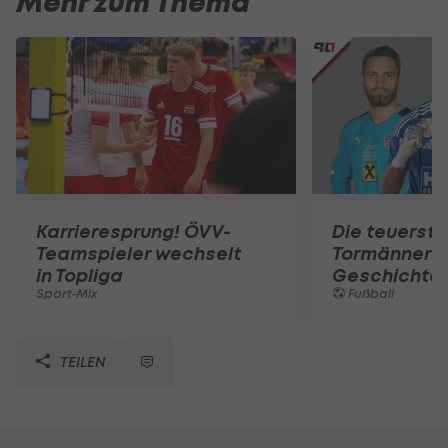
Mehr zum Thema
Karrieresprung! ÖVV-
Die teuerst
Teamspieler wechselt
Tormänner d
in Topliga
Geschichte
Sport-Mix
Fußball
TEILEN