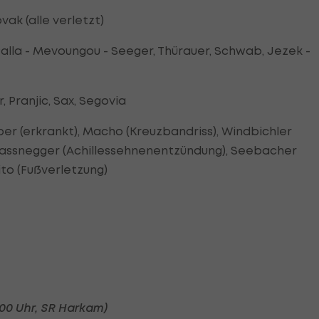
vak (alle verletzt)
 Palla - Mevoungou - Seeger, Thürauer, Schwab, Jezek -
 Pranjic, Sax, Segovia
ber (erkrankt), Macho (Kreuzbandriss), Windbichler
 Plassnegger (Achillessehnenentzündung), Seebacher
ito (Fußverletzung)
.00 Uhr, SR Harkam)