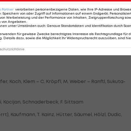
6
Partner
verarbeiten personenbezogene Daten, wie Ihre IP-Adresse und Browser-
e
:
Speichern von oder Zugriff auf Informationen auf einem Endgerät; Personalisi
von Werbeleistung und der Performance von Inhalten, Zielgruppenforschung sow
g von Angeboten
.
nnen unter Umständen auch
:
Genaue Standortdaten und Identifikation durch Sca
erwenden für gewisse Zwecke berechtigtes Interesse als Rechtsgrundlage für d
. Details dazu, sowie die Möglichkeit Ihr Widerspruchsrecht auszuüben, sind hie
tengruber)
r
:1 (a)
chutzrichtlinie
er, Koch, Klem – C. Kröpfl, M. Weber – Ranftl, Sukuta-
, Kocijan, Schnaderbeck, F. Sittsam
t), Kaufmann, T. Kainz, Hütter, Säumel, Hölzl, Dudic,