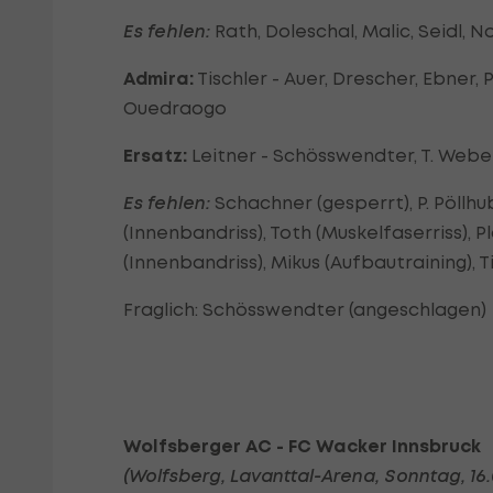
Es fehlen:
Rath, Doleschal, Malic, Seidl, No
Admira:
Tischler - Auer, Drescher, Ebner,
Ouedraogo
Ersatz:
Leitner - Schösswendter, T. Weber,
Es fehlen:
Schachner (gesperrt), P. Pöllhu
(Innenbandriss), Toth (Muskelfaserriss),
(Innenbandriss), Mikus (Aufbautraining), T
Fraglich: Schösswendter (angeschlagen)
Wolfsberger AC - FC Wacker Innsbruck
(Wolfsberg, Lavanttal-Arena, Sonntag, 16