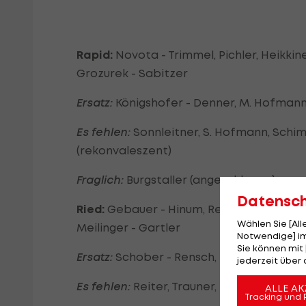
Rapid:
Novota - Trimmel, Pichler, Heikkine
Grozurek - Sabitzer
Ersatz:
Königshofer - Denner, M. Hofmann, 
Es fehlen:
Sonnleitner, S. Hofmann, Schim
(rekonvaleszent)
Fraglich:
Burgstaller (angeschlagen)
Datensc
Ried:
Gebauer - Hinum, Reifeltshammer, Rie
Wählen Sie [Al
Meilinger - Gartler
Notwendige] im
Sie können mit 
Ersatz:
Schober - Rensch, Ibrahimovic, Gr
jederzeit über 
Es fehlen:
Reiter, Trauner, Baumgartner, Ca
ALLE AK
Tracking und 