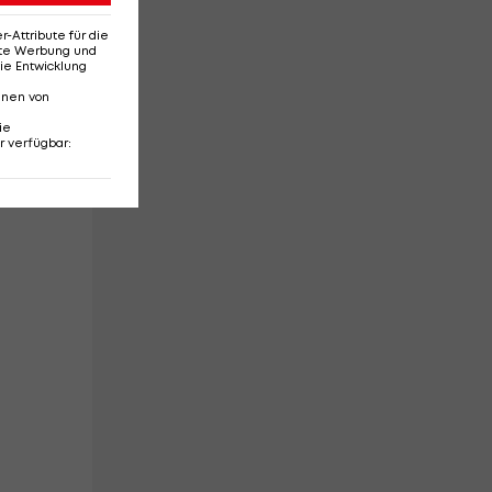
Attribute für die
erte Werbung und
ie Entwicklung
nnen von
ie
r verfügbar
: