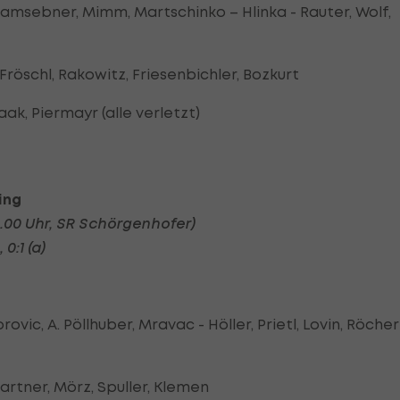
amsebner, Mimm, Martschinko – Hlinka - Rauter, Wolf,
Fröschl, Rakowitz, Friesenbichler, Bozkurt
aak, Piermayr (alle verletzt)
ing
6.00 Uhr, SR Schörgenhofer)
0:1 (a)
ovic, A. Pöllhuber, Mravac - Höller, Prietl, Lovin, Röcher
artner, Mörz, Spuller, Klemen