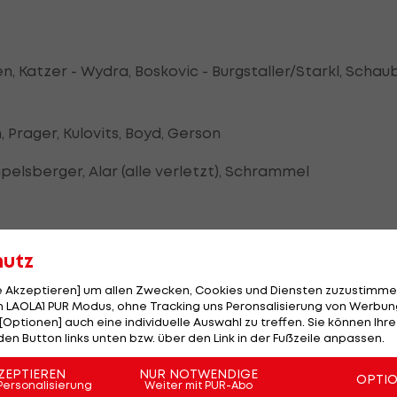
n, Katzer - Wydra, Boskovic - Burgstaller/Starkl, Schaub
Prager, Kulovits, Boyd, Gerson
pelsberger, Alar (alle verletzt), Schrammel
hutz
gler, Schreiner - Hadzic, Ziegl/Schicker - Walch, Zulj,
le Akzeptieren] um allen Zwecken, Cookies und Diensten zuzustimme
 LAOLA1 PUR Modus, ohne Tracking uns Peronsalisierung von Werbung
[Optionen] auch eine individuelle Auswahl zu treffen. Sie können Ihre
össinger, Hammerer, Vastic, Karner
den Button links unten bzw. über den Link in der Fußzeile anpassen.
rril, Nacho (alle verletzt)
ZEPTIEREN
NUR NOTWENDIGE
OPTI
Personalisierung
Weiter mit PUR-Abo