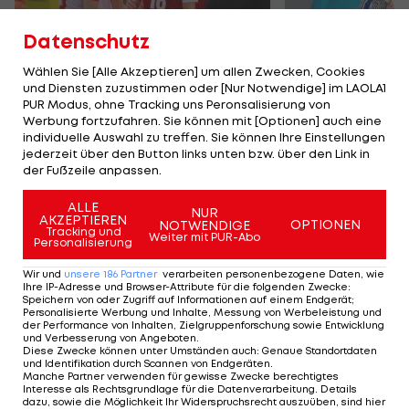
Datenschutz
Wählen Sie [Alle Akzeptieren] um allen Zwecken, Cookies
und Diensten zuzustimmen oder [Nur Notwendige] im LAOLA1
Karrieresprung! ÖVV-
Die teuerst
PUR Modus, ohne Tracking uns Peronsalisierung von
Teamspieler wechselt
Tormänner d
Werbung fortzufahren. Sie können mit [Optionen] auch eine
in Topliga
Geschichte
individuelle Auswahl zu treffen. Sie können Ihre Einstellungen
jederzeit über den Button links unten bzw. über den Link in
Sport-Mix
Fußball
der Fußzeile anpassen.
ALLE
NUR
TEILEN
AKZEPTIEREN
OPTIONEN
NOTWENDIGE
Tracking und
Weiter mit PUR-Abo
Personalisierung
Wir und
unsere
186
Partner
verarbeiten personenbezogene Daten, wie
Ihre IP-Adresse und Browser-Attribute für die folgenden Zwecke
:
Speichern von oder Zugriff auf Informationen auf einem Endgerät;
KOMMENTARE
Personalisierte Werbung und Inhalte, Messung von Werbeleistung und
der Performance von Inhalten, Zielgruppenforschung sowie Entwicklung
und Verbesserung von Angeboten
.
Diese Zwecke können unter Umständen auch
:
Genaue Standortdaten
und Identifikation durch Scannen von Endgeräten
.
Manche Partner verwenden für gewisse Zwecke berechtigtes
Interesse als Rechtsgrundlage für die Datenverarbeitung. Details
dazu, sowie die Möglichkeit Ihr Widerspruchsrecht auszuüben, sind hier