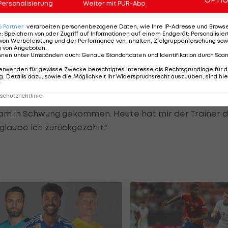
Personalisierung
Weiter mit PUR-Abo
ehr glücklich. Linz war in den ersten Spielen auch sehr
h im Training aufgedrängt, für ihn hat die Tendenz
6
Partner
verarbeiten personenbezogene Daten, wie Ihre IP-Adresse und Browser-
e
:
Speichern von oder Zugriff auf Informationen auf einem Endgerät; Personalisi
rlich auch Glück, ich bin ja kein Hexer. Schön, dass er
von Werbeleistung und der Performance von Inhalten, Zielgruppenforschung sow
g von Angeboten
.
t gibt es in Zukunft einen Sturm mit Kienast und Linz,
nnen unter Umständen auch
:
Genaue Standortdaten und Identifikation durch Sca
erwenden für gewisse Zwecke berechtigtes Interesse als Rechtsgrundlage für d
. Details dazu, sowie die Möglichkeit Ihr Widerspruchsrecht auszuüben, sind hie
r
tze):
"Das Spiel heute war sehr kräfteraubend. Wir
chutzrichtlinie
 gefeiert. Ich war lange Zeit verletzt, in den
am in Schwung gekommen. Heute hat mir der Trainer 
laube ich zurückgezahlt."