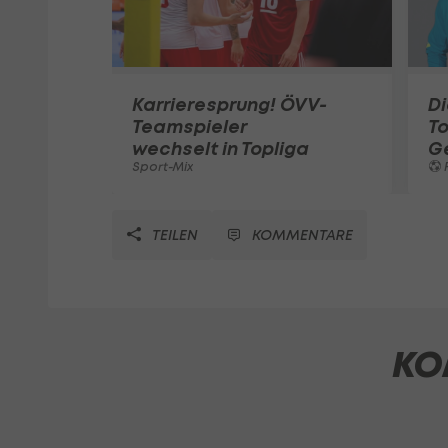
Karrieresprung! ÖVV-
Di
Teamspieler
T
wechselt in Topliga
G
Sport-Mix
F
TEILEN
KOMMENTARE
KO