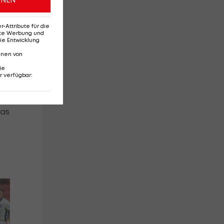
Attribute für die
erte Werbung und
ie Entwicklung
nnen von
ie
r verfügbar
:
das
Red-Bull-Rückkehr?
Ten
Das sagt Christoph
Se