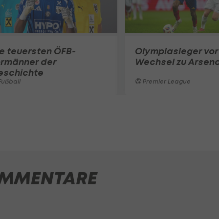
e teuersten ÖFB-
Olympiasieger vor
ormänner der
Wechsel zu Arsena
eschichte
ußball
Premier League
MMENTARE