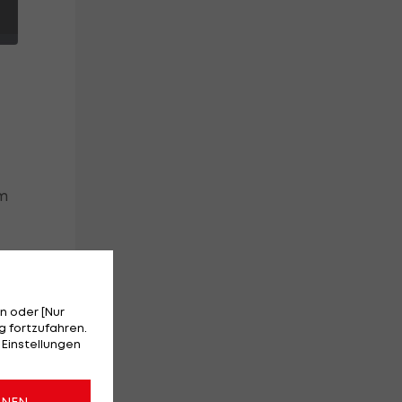
am
ch
n
n oder [Nur
 fortzufahren.
 Einstellungen
ONEN