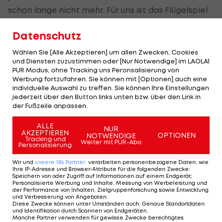
schon lange nicht mehr. Für uns ist das Flügelspiel
wichtig, und das hat heute sehr gut funktioniert."
Datenschutz
Peter Hyballa
(Trainer Sturm Graz): "Das Spiel ist
Wählen Sie [Alle Akzeptieren] um allen Zwecken, Cookies
so dahingeplätschert. Mir hat bei uns der Druck
und Diensten zuzustimmen oder [Nur Notwendige] im LAOLA1
PUR Modus, ohne Tracking uns Peronsalisierung von
nach vorne gefehlt. Die erste Hälfte war sehr
Werbung fortzufahren. Sie können mit [Optionen] auch eine
positiv, wir hatten viele Ballstafetten. Wir hätten
individuelle Auswahl zu treffen. Sie können Ihre Einstellungen
jederzeit über den Button links unten bzw. über den Link in
in der ersten Hälfte das zweite Tor machen
der Fußzeile anpassen.
müssen. Beim Spielstand von 1:1 waren wir lange im
Ballbesitz, haben aber nichts nach vorne
ALLE
NUR
AKZEPTIEREN
OPTIONEN
NOTWENDIGE
gebracht. Dieses Spiel brauchten wir nicht zu
Tracking und
Weiter mit PUR-Abo
Personalisierung
verlieren."
Wir und
unsere
186
Partner
verarbeiten personenbezogene Daten, wie
Ihre IP-Adresse und Browser-Attribute für die folgenden Zwecke
:
Speichern von oder Zugriff auf Informationen auf einem Endgerät;
Mehr zum Thema
Personalisierte Werbung und Inhalte, Messung von Werbeleistung und
der Performance von Inhalten, Zielgruppenforschung sowie Entwicklung
und Verbesserung von Angeboten
.
Diese Zwecke können unter Umständen auch
:
Genaue Standortdaten
und Identifikation durch Scannen von Endgeräten
.
Manche Partner verwenden für gewisse Zwecke berechtigtes