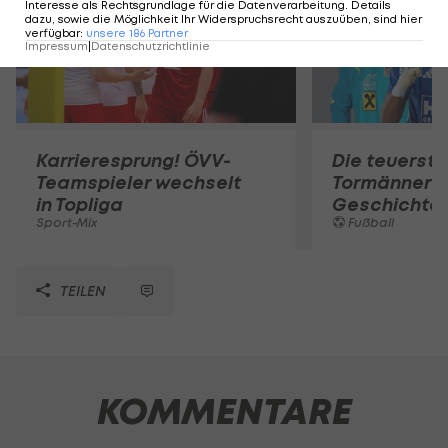
Interesse als Rechtsgrundlage für die Datenverarbeitung. Details
dazu, sowie die Möglichkeit Ihr Widerspruchsrecht auszuüben, sind hier
verfügbar
:
unsere
186
Partner
Impressum
|
Datenschutzrichtlinie
Karrieresprung! ÖVV-
Die teuerst
Teamspieler wechselt
Tormänner d
in Topliga
Geschichte
Sport-Mix
Fußball
TEILEN
KOMMENTARE