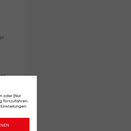
er
ger
ls
n oder [Nur
 fortzufahren.
 Einstellungen
 zu
ONEN