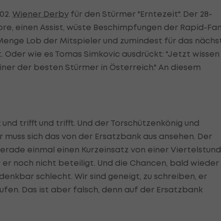
02.
Wiener Derby
für den Stürmer "Erntezeit". Der 28-
ore, einen Assist, wüste Beschimpfungen der Rapid-Fan
 Menge Lob der Mitspieler und zumindest für das nächs
et. Oder wie es Tomas Simkovic ausdrückt: "Jetzt wissen
 einer der besten Stürmer in Österreich." An diesem
fft und trifft und trifft. Und der Torschützenkönig und
 muss sich das von der Ersatzbank aus ansehen. Der
gerade einmal einen Kurzeinsatz von einer Viertelstun
er noch nicht beteiligt. Und die Chancen, bald wieder 
denkbar schlecht. Wir sind geneigt, zu schreiben, er
fen. Das ist aber falsch, denn auf der Ersatzbank