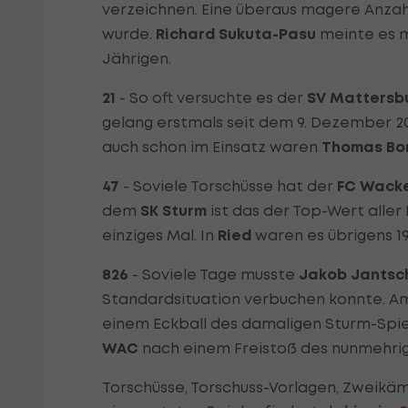
verzeichnen. Eine überaus magere Anzahl
wurde.
Richard Sukuta-Pasu
meinte es m
Jährigen.
21
- So oft versuchte es der
SV Mattersb
gelang erstmals seit dem 9. Dezember 20
auch schon im Einsatz waren
Thomas Bor
47
- Soviele Torschüsse hat der
FC Wacke
dem
SK Sturm
ist das der Top-Wert aller 
einziges Mal. In
Ried
waren es übrigens 19
826
- Soviele Tage musste
Jakob Jantsc
Standardsituation verbuchen konnte. Am
einem Eckball des damaligen Sturm-Spie
WAC
nach einem Freistoß des nunmehrig
Torschüsse, Torschuss-Vorlagen, Zweikäm