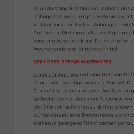
Kapitän Manuel Ortlechner nannte das 3
Jährige hat beim 3:0 gegen Rapid zwei T
viel Applaus der Austria-Anhänger, jede
Spiel einen Platz in der Startelf geernt
wieder alle, was er kann. Für mich ist er
Wochenende war er das definitiv!
DER LOSER: STEFAN MAIERHOFER
Jonathan Soriano
trifft und trifft und tri
Topscorer der abgelaufenen Saison? Der
"Lange" hat aus den ersten drei Runden 
zu Buche stehen. An einem Torschuss war 
der Startelf auflaufen zu dürfen, stehen 
würde derzeit eine Durststrecke durchlau
stehen ja genügend Trinkflaschen parat.