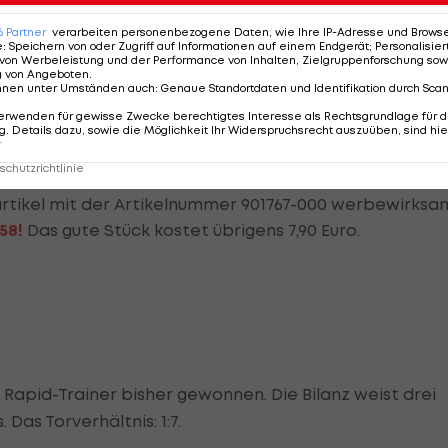
tch, keine Partie endete bisher torlos und es gab noch
6
Partner
verarbeiten personenbezogene Daten, wie Ihre IP-Adresse und Browser-
urg konnte als erster und einziger Verein in der aktuel
e
:
Speichern von oder Zugriff auf Informationen auf einem Endgerät; Personalisi
von Werbeleistung und der Performance von Inhalten, Zielgruppenforschung sow
tand noch punkten. Wir stellen uns dennoch die Frage:
g von Angeboten
.
nnen unter Umständen auch
:
Genaue Standortdaten und Identifikation durch Sca
erwenden für gewisse Zwecke berechtigtes Interesse als Rechtsgrundlage für d
dien manchmal Enten produzieren, wissen wir,
. Details dazu, sowie die Möglichkeit Ihr Widerspruchsrecht auszuüben, sind hie
r
g. Manchmal sind aber auch Fußballer für Enten
chutzrichtlinie
er. Während eines Interviews mit Roman Kienast rückt
artikel mit der Artikelnummer 901767-000 werbewirksa
58!
Das gute Stück kostet übrigens 7,90 Euro.
 Rapid-Trainer bisher gewonnen. Die Bilanz weist drei
Das Torverhältnis: 1:7.