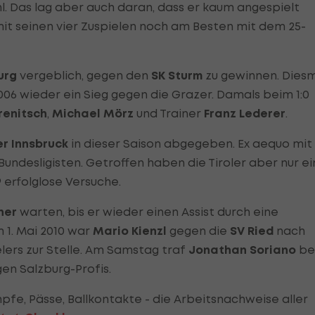
. Das lag aber auch daran, dass er kaum angespielt
it seinen vier Zuspielen noch am Besten mit dem 25-
urg
vergeblich, gegen den
SK Sturm
zu gewinnen. Dies
06 wieder ein Sieg gegen die Grazer. Damals beim 1:0
enitsch
,
Michael Mörz
und Trainer
Franz Lederer
.
r Innsbruck
in dieser Saison abgegeben. Ex aequo mit
Bundesligisten. Getroffen haben die Tiroler aber nur ei
 erfolglose Versuche.
her
warten, bis er wieder einen Assist durch eine
 1. Mai 2010 war
Mario Kienzl
gegen die
SV Ried
nach
lers zur Stelle. Am Samstag traf
Jonathan Soriano
be
en Salzburg-Profis.
pfe, Pässe, Ballkontakte - die Arbeitsnachweise aller