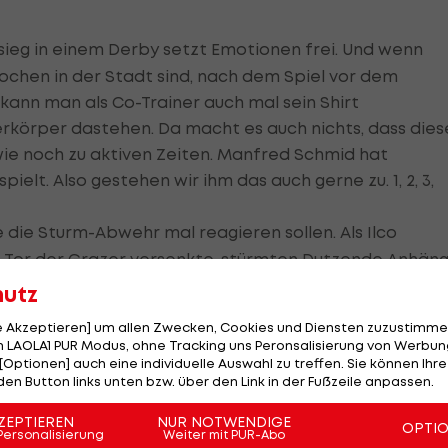
ssieg in einem Derby setzt Emotionen frei. Und wenn
ochen in der Stadt sind, nach dem Spiel vor dem
kann man als Co-Trainer auch mal sein Shirt
körper dastehen. Da macht es auch nichts, dass dies
 wie noch zu aktiven Zeiten. Manfred Schmid hat
ielt. Also gestehen wir ihm das auch gerne zu. 1, 2, 3,
 die Sturm-Abwehr mal reagieren sollen. Als Ilco
m Tor der Grazer versenkte, stürmten Dutzende Anhän
em Mazedonier das ein oder andere Bier auszugeben. A
hutz
m zu, vor dem Sturm-Sektor ein wenig provokanter
le Akzeptieren] um allen Zwecken, Cookies und Diensten zuzustimme
Dusche mit dem Wasserkübel (
hier das Video
). Ein
 LAOLA1 PUR Modus, ohne Tracking uns Peronsalisierung von Werbung
 sind begeistert.
[Optionen] auch eine individuelle Auswahl zu treffen. Sie können Ihre
den Button links unten bzw. über den Link in der Fußzeile anpassen.
 wurde im Frühjahr nicht alles kritisiert: Zu wenig Tore,
 Riskio. Ein paar Monate später hat sich das Blatt
ZEPTIEREN
NUR NOTWENDIGE
OPTI
Personalisierung
Weiter mit PUR-Abo
Welt für Offensiv-Verfechter wesentlich freundlicher