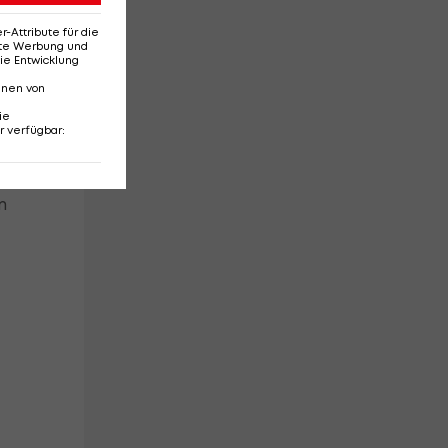
Attribute für die
len
erte Werbung und
ie Entwicklung
nnen von
ie
r verfügbar
:
e
m