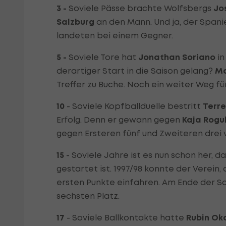
3 -
Soviele Pässe brachte Wolfsbergs
Jo
Salzburg
an den Mann. Und ja, der Spani
landeten bei einem Gegner.
5 -
Soviele Tore hat
Jonathan Soriano
in
derartiger Start in die Saison gelang?
Ma
Treffer zu Buche. Noch ein weiter Weg fü
10
- Soviele Kopfballduelle bestritt
Terr
Erfolg. Denn er gewann gegen
Kaja Rogul
gegen Ersteren fünf und Zweiteren drei v
15
- Soviele Jahre ist es nun schon her, d
gestartet ist. 1997/98 konnte der Verein
ersten Punkte einfahren. Am Ende der S
sechsten Platz.
17
- Soviele Ballkontakte hatte
Rubin Ok