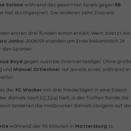
se Solano
während des gesamten Spiels gegen
RB
er hat durchgespielt. Die anderen zehn Zuspiele
 den ersten drei Runden schon erzielt. Wem zuletzt ein
rc Janko
! 2008/09 standen am Ende bekanntlich 39
r den Spanier.
ence Boyd
gegen Austrias Innenverteidiger. Ohne groß
j
und
Manuel Ortlechner
nur jeweils eines, während er
erlor.
ass der
FC Wacker
mit drei Niederlagen in eine Saison
, der damals noch
FC Tirol
hieß, in der fünften Runde die
aison landeten die Innsbrucker damals übrigens auf d
otie
während der 90 Minuten in
Mattersburg
zu