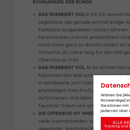
SCHMANKERL DER RUNDE:
DAS FEIERBIEST VOL: I:
Ein 3:0-Auswärt
Legionäre, die gerade einmal einige W
Fanblock ausgelassen tanzen können, 
herschenken und mit entblößtem Ober
nicht mehr ganz so durchtrainiert ist
immerhin 20 Jahre lang für den FAK gesp
Oberköprer frei!
DAS FEIERBIEST VOL. II:
So schnell hätte
Naumoski den Ball zum zweiten Mal i
in Windeseile zum Tribünenzaun, um d
Datensc
ehemaligen GAK-Profi gestehen wir ih
Wählen Sie [Al
aufzutreten. Und dann auch noch die 
Notwendige] im
feuchter Traum von einem Torjubel. Wir
Sie können mit 
jederzeit über 
DIE OFFENSIVE IST WIEDER TRUMPF:
Was
viele Unentschieden, zu wenig Mut zum
ALLE AK
Tracking und 
gewendet. Nach drei Runden sieht die 