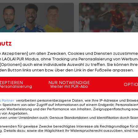
hutz
le Akzeptieren] um allen Zwecken, Cookies und Diensten zuzustimme
 LAOLA1 PUR Modus, ohne Tracking uns Peronsalisierung von Werbung
e teuersten ÖFB-
Olympiasieger vor
[Optionen] auch eine individuelle Auswahl zu treffen. Sie können Ihre
ormänner der
Wechsel zu Arsena
den Button links unten bzw. über den Link in der Fußzeile anpassen.
eschichte
ußball
Premier League
ZEPTIEREN
NUR NOTWENDIGE
OPTI
Personalisierung
Weiter mit PUR-Abo
6
Partner
verarbeiten personenbezogene Daten, wie Ihre IP-Adresse und Browser-
e
:
Speichern von oder Zugriff auf Informationen auf einem Endgerät; Personalisi
von Werbeleistung und der Performance von Inhalten, Zielgruppenforschung sow
g von Angeboten
.
nnen unter Umständen auch
:
Genaue Standortdaten und Identifikation durch Sca
erwenden für gewisse Zwecke berechtigtes Interesse als Rechtsgrundlage für d
. Details dazu, sowie die Möglichkeit Ihr Widerspruchsrecht auszuüben, sind hie
r