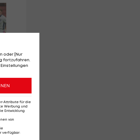
Red-Bull-Rückkehr?
Ten
Das sagt Christoph
Se
Freund
Da
Ba
n oder [Nur
 fortzufahren.
 Einstellungen
l
Deutsche Bundesliga
Te
3
3
ONEN
Attribute für die
erte Werbung und
ie Entwicklung
nnen von
ie
r verfügbar
: