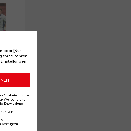
Red-Bull-Rückkehr?
Ten
Das sagt Christoph
Se
Freund
Da
Ba
n oder [Nur
 fortzufahren.
 Einstellungen
l
Deutsche Bundesliga
Te
3
3
ONEN
Attribute für die
erte Werbung und
ie Entwicklung
nnen von
ie
r verfügbar
: