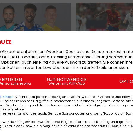
hutz
le Akzeptieren] um allen Zwecken, Cookies und Diensten zuzustimme
 LAOLA1 PUR Modus, ohne Tracking uns Peronsalisierung von Werbung
e teuersten ÖFB-
Olympiasieger vor
[Optionen] auch eine individuelle Auswahl zu treffen. Sie können Ihre
ormänner der
Wechsel zu Arsena
den Button links unten bzw. über den Link in der Fußzeile anpassen.
eschichte
ußball
Premier League
ZEPTIEREN
NUR NOTWENDIGE
OPTI
Personalisierung
Weiter mit PUR-Abo
6
Partner
verarbeiten personenbezogene Daten, wie Ihre IP-Adresse und Browser-
e
:
Speichern von oder Zugriff auf Informationen auf einem Endgerät; Personalisi
von Werbeleistung und der Performance von Inhalten, Zielgruppenforschung sow
g von Angeboten
.
nnen unter Umständen auch
:
Genaue Standortdaten und Identifikation durch Sca
erwenden für gewisse Zwecke berechtigtes Interesse als Rechtsgrundlage für d
. Details dazu, sowie die Möglichkeit Ihr Widerspruchsrecht auszuüben, sind hie
r