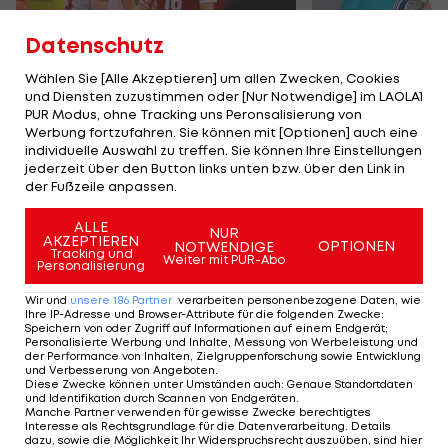
Datenschutz
Wählen Sie [Alle Akzeptieren] um allen Zwecken, Cookies
und Diensten zuzustimmen oder [Nur Notwendige] im LAOLA1
Karrieresprung! ÖVV-
Die teuerst
PUR Modus, ohne Tracking uns Peronsalisierung von
Teamspieler wechselt
Tormänner d
Werbung fortzufahren. Sie können mit [Optionen] auch eine
in Topliga
Geschichte
individuelle Auswahl zu treffen. Sie können Ihre Einstellungen
jederzeit über den Button links unten bzw. über den Link in
Sport-Mix
Fußball
der Fußzeile anpassen.
ALLE
NUR
TEILEN
AKZEPTIEREN
OPTIONEN
NOTWENDIGE
Tracking und
Weiter mit PUR-Abo
Personalisierung
Wir und
unsere
186
Partner
verarbeiten personenbezogene Daten, wie
Ihre IP-Adresse und Browser-Attribute für die folgenden Zwecke
:
Speichern von oder Zugriff auf Informationen auf einem Endgerät;
KOMMENTARE
Personalisierte Werbung und Inhalte, Messung von Werbeleistung und
der Performance von Inhalten, Zielgruppenforschung sowie Entwicklung
und Verbesserung von Angeboten
.
Diese Zwecke können unter Umständen auch
:
Genaue Standortdaten
und Identifikation durch Scannen von Endgeräten
.
Manche Partner verwenden für gewisse Zwecke berechtigtes
Interesse als Rechtsgrundlage für die Datenverarbeitung. Details
dazu, sowie die Möglichkeit Ihr Widerspruchsrecht auszuüben, sind hier