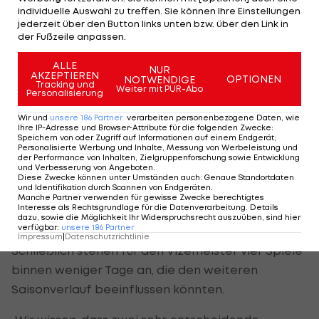
individuelle Auswahl zu treffen. Sie können Ihre Einstellungen
Trimmel hat perfekt zurückgeköpfelt und ich hab
jederzeit über den Button links unten bzw. über den Link in
einfach durchgezogen“, beschreibt Sonnleitner
der Fußzeile anpassen.
den „Standard-Trick“.
ALLE
NUR
AKZEPTIEREN
OPTIONEN
NOTWENDIGE
„Mund abwischen, weiter geht’s“
Tracking und
Weiter mit PUR-Abo
Personalisierung
Die Mannschaft strahlte trotz zwischenzeitlichen
Wir und
unsere
186
Partner
verarbeiten personenbezogene Daten, wie
Ihre IP-Adresse und Browser-Attribute für die folgenden Zwecke
:
Problemen weiterhin Selbstvertrauen aus und ließ
Speichern von oder Zugriff auf Informationen auf einem Endgerät;
Personalisierte Werbung und Inhalte, Messung von Werbeleistung und
sich nicht unterkriegen.
der Performance von Inhalten, Zielgruppenforschung sowie Entwicklung
und Verbesserung von Angeboten
.
Diese Zwecke können unter Umständen auch
:
Genaue Standortdaten
„Wichtig sind die drei Punkte. Jetzt heißt es: Mund
und Identifikation durch Scannen von Endgeräten
.
Manche Partner verwenden für gewisse Zwecke berechtigtes
abwischen, weiter geht’s“, gibt Alar die
Interesse als Rechtsgrundlage für die Datenverarbeitung. Details
dazu, sowie die Möglichkeit Ihr Widerspruchsrecht auszuüben, sind hier
Marschroute vor.
verfügbar
:
unsere
186
Partner
Impressum
|
Datenschutzrichtlinie
Schließlich stehen für den Vizemeister vier Spiele
binnen weniger Tage an, die den weiteren
Saisonverlauf beeinflussen könnten.