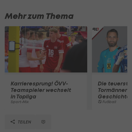
Mehr zum Thema
Karrieresprung! ÖVV-
Die teuerst
Teamspieler wechselt
Tormänner d
in Topliga
Geschichte
Sport-Mix
Fußball
TEILEN